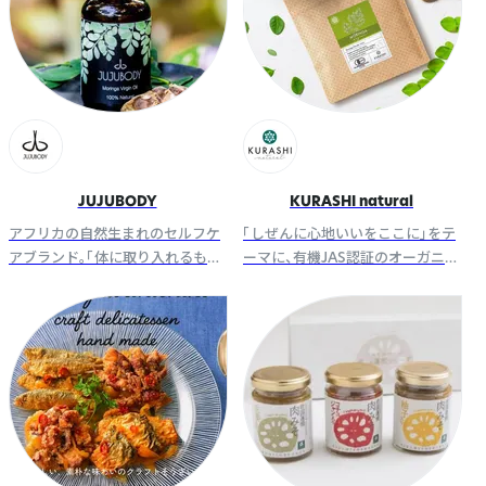
JUJUBODY
KURASHI natural
アフリカの自然生まれのセルフケ
「しぜんに心地いいをここに」をテ
アブランド。「体に取り入れるもの
ーマに、有機JAS認証のオーガニッ
が、体になる」というコンセプトの
クフード・アイテムをお届け。サス
もと、化学的添加物を一切使わな
テナブルで健康的な生活をサポー
いスキンケアとインナーケア。
トする商品を開発販売していま
す。