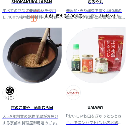
SHOKAKUKA JAPAN
むろや丸
すべての商品に発酵素材を使用
無添加・天然醸造を貫く450年の
すぐに使える5,000円クーポンプレゼント！
し、100％植物性原材料のみでお作
歴史を持つ老舗「室次醤油」と、厳
りしています。 「美味しさの中に、
選された海産物を扱う「小田こん
本物のやさしさを。」
ぶ」が共同運営する、伝統の調味料
と海産物のブランドです
UMAMY
京のごまや 祇園むら田
「おいしい秋田をぎゅっとひとさ
大正9年創業の乾物問屋がお届け
じ。」をコンセプトに、比内地鶏な
する京都の料理屋御用達のごま。
ど秋田の厳選食材を使用した調味
ご家庭の味をプロの味に。