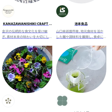
KANAZAWANISHIKI CRAFT D
池本食品
ELICATESSEN
金沢の伝統的な食文化を受け継
山口県岩国市発、地元食材を活か
ぎ、素材本来の味わいを大切にし
した麺や調味料を展開し、食卓に
たこだわりのクラフトそうざいや
新たな美味しさを届ける食品ブラ
トラディショナルな佃煮を製造・
ンド
販売するフードブランドです。