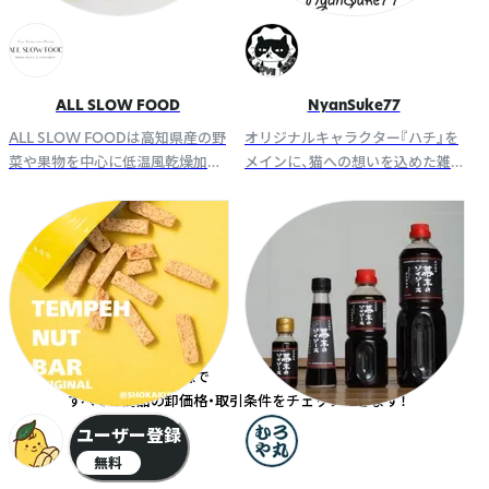
ALL SLOW FOOD
NyanSuke77
ALL SLOW FOODは高知県産の野
オリジナルキャラクター『ハチ』を
菜や果物を中心に低温風乾燥加工
メインに、猫への想いを込めた雑
し味や栄養を凝縮させた長期保存
貨・アパレルを展開するブランド
可能な無添加乾燥食品ブランドで
でお取引が保護猫支援や障がい者
す。
福祉に繋がります。
無料のユーザー登録で
すべての商品の卸価格・取引条件をチェックできます！
ユーザー登録
無料