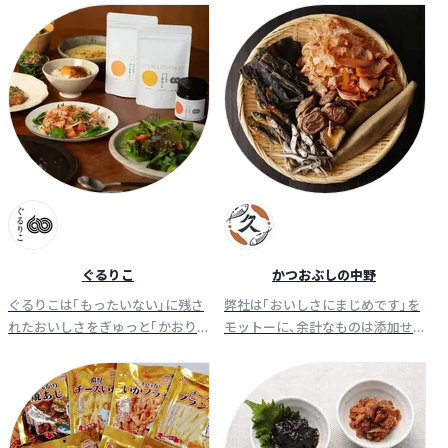
品や、日々の暮らしを楽しむアイ
等おうちで和食を楽しむをコンセ
テムの販売を行っています。
プトに展開しています。
ぐるりこ
かつおぶしの中野
ぐるりこは「もったいない」に残さ
弊社は「おいしさにまじめです」を
れたおいしさをぎゅっと「かおり」
モットーに、余計なものは添加せ
に凝縮した新感覚クラフト調味
ず無調味だからこそ「うま味」にこ
料。独自の乾燥技術でかくれフー
だわった素材選びでお客様の食卓
ドロス食材をアップサイクルして
に美味しさと感動を提供します。
います。