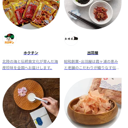
ホクチン
出羽屋
北陸の海と伝統食文化が育んだ海
昭和創業・出羽屋は霞ヶ浦の恵み
産珍味を全国へお届けします。
と老舗のこだわりが織りなす伝統
佃煮。秘伝たれで小魚を丹念に炊
き上げ、素材本来の旨みと贅沢な
風味をお届けします。職人技の粋
を、是非。