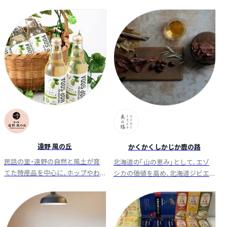
州の生ハムには無い、発酵による
を行うライフスタイルブランド。
『うま味（UMAMI)』を表現するこ
とで実現しようとしています。
遠野 風の丘
かくかくしかじか鹿の路
民話の里・遠野の自然と風土が育
北海道の「山の恵み」として、エゾ
てた特産品を中心に、ホップやわ
シカの価値を高め、北海道ジビエ
さびなど地域の物語を感じる商材
の可能性を模索しながら、限りあ
を厳選。魅力と品質を大切に、心を
る食資源を大切に皆さまへとお届
込めてお届けします。
けします。