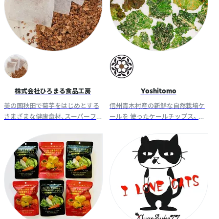
株式会社ひろまる食品工房
Yoshitomo
美の国秋田で菊芋をはじめとする
信州青木村産の新鮮な自然栽培ケ
さまざまな健康食材、スーパーフ
ールを 使ったケールチップス。 砂
ードを今後栽培し、たくさんの方
糖を使わず自然栽培の信州産ヤー
の健やかな日々を支えることを夢
コンで作られた、 シロップ・原液タ
に描いて栽培に取り組んでいま
イプのクラフトコーラ。
す。