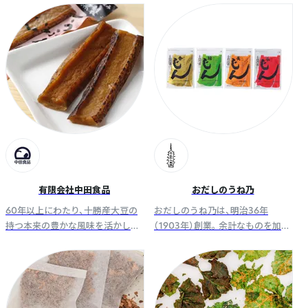
ように、胡麻にこだわり続けてい
ま油とごまにこだわったごまの加
きたいと考えております。
工品を製造しています。
有限会社中田食品
おだしのうね乃
60年以上にわたり、十勝産大豆の
おだしのうね乃は、明治36年
持つ本来の豊かな風味を活かした
（1903年）創業。 余計なものを加え
製品づくりに邁進して参りまし
ず選びぬいた素材だけを使い、職
た。卸販売では燻製豆腐「とうふく
人たちが昔ながらの製法で、手間
ん」シリーズなどを販売致します。
ひまかけて、丁寧に製造していま
す。