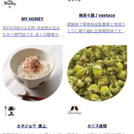
無茶々園 / yaetoco
MY HONEY
愛媛県で環境保全型農業と地域づ
MYHONEYは天然・非加熱の生は
くりに取り組む生産者団体です。
ちみつ専門店です。多くの酵素や
「畑でできたものを、余すことな
栄養素を含んだ生はちみつは、美
く」をコンセプトに、様々な商品を
味しさはもちろん美容と健康、ラ
お届けします。
イフスタイルの全てを彩ります。
カネジョウ‐兼上‐
カリス成城