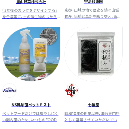
宇治和束園
里山野菜株式会社
京都・山城の地で歴史を紡ぐ山城
「3年後のカラダをデザインする」
物産。伝統と革新を織り交え、茶師
を合言葉に、土の微生物のはたら
の匠技が生む極上の味わいを。希
きを活用した野菜づくりをはじ
少な玉露から新たなアレンジま
め、カラダ想いの商品の企画・製造
で、日本茶の豊潤さをぜひご堪能
開発まで自社で一貫して手がけて
ください。
います。
NS乳酸菌ペットミスト
七福屋
ペットフードだけでは増やしにく
昭和10年の創業以来、海苔専門店
い腸内菌のため、いつものFOOD
として営業させていただいていま
に善玉菌をチャージ！モンゴル大
す。 海苔の美味しさを多くの皆さ