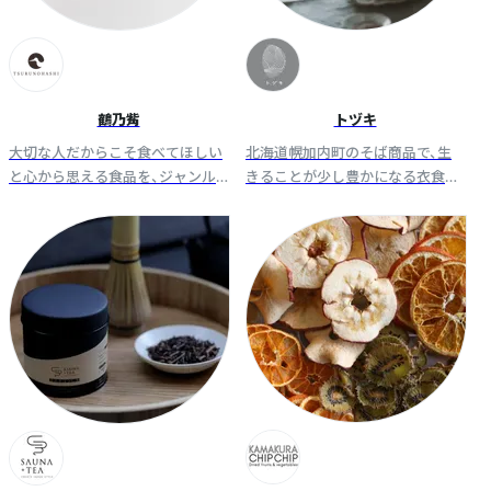
鶴乃觜
トヅキ
大切な人だからこそ食べてほしい
北海道幌加内町のそば商品で、生
と心から思える食品を、ジャンル
きることが少し豊かになる衣食住
にとらわれず展開しています。い
をお届けします。美味しいの背景
つ食べてもおいしいと思える「本
にある物語とともに。そば乾麺、そ
物のおいしさ」を大切にしていま
ば茶、グルテンフリー焼き菓子な
す。
ど。