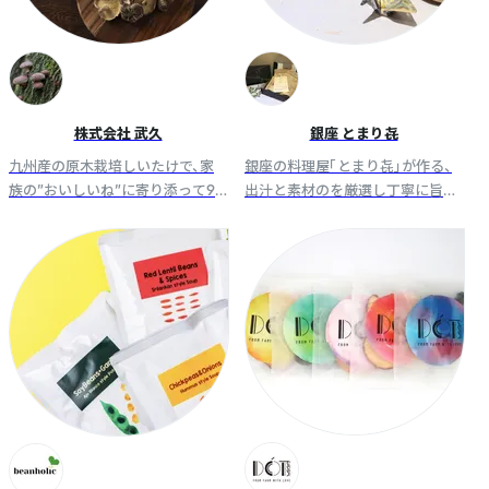
株式会社 武久
銀座 とまり㐂
九州産の原木栽培しいたけで、家
銀座の料理屋「とまり㐂」が作る、
族の”おいしいね”に寄り添って90
出汁と素材のを厳選し丁寧に旨味
年。 乾しいたけから、しいたけを使
を凝縮した料理仕立ての無添加贅
用した加工品まで、これからも食
沢ふりかけ。 御飯にひと振りで一
卓に健やかをお届けします。
品になる味わいです。