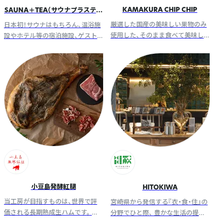
KAMAKURA CHIP CHIP
SAUNA＋TEA（サウナプラスティ
ー）
厳選した国産の美味しい果物のみ
日本初！サウナはもちろん、温浴施
使用した、そのまま食べて美味し
設やホテル等の宿泊施設、ゲスト
いドライフルーツです。
ハウスの運営者の方々へ「お茶 ×
サウナ」の魅力をお届けします
小豆島発酵紅腿
HITOKIWA
当工房が目指すものは、世界で評
宮崎県から発信する『衣・食・住』の
価される⾧期熟成生ハムです。 欧
分野でひと際、 豊かな生活の提案