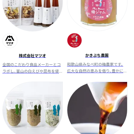
かきぶち農園
株式会社マツオ
和歌山県みなべ町の梅農家です。
全国のこだわり食品メーカーとコ
広大な自然の恵みを借り、豊かに
ラボし、富山の白えびや昆布を使
実った梅。全て無添加・無着色。薄
った比較対象のないオリジナル加
皮にたっぷりの果肉が特徴の南高
工食品を開発・販売する富山発の
梅。1粒1粒に想いを込めています。
食品メーカー。