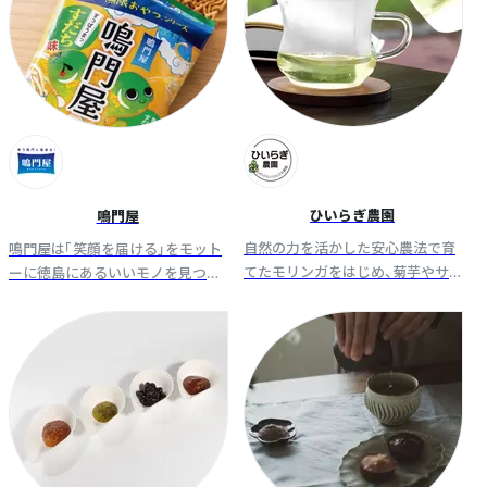
ひいらぎ農園
鳴門屋
自然の力を活かした安心農法で育
鳴門屋は「笑顔を届ける」をモット
てたモリンガをはじめ、菊芋やサ
ーに徳島にあるいいモノを見つ
ラシアなど機能性作物で血流や糖
け、加工し、販売する会社。中でも、
質をサポート。「めぐりと健康」を
原料となる農産品に関しては特別
丁寧にやさしくお届けいたしま
のこだわりと技術を持っていま
す。
す。