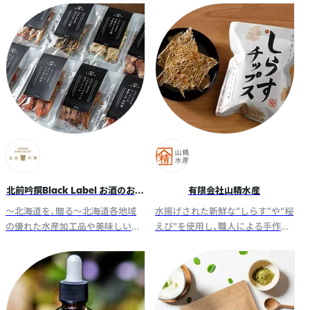
料や加工品を展開。日常の食卓を
彩る秋田発の食品ブランドです。
北前吟撰Black Label お酒のおと
有限会社山精水産
も
～北海道を、贈る～北海道各地域
水揚げされた新鮮な”しらす”や”桜
の優れた水産加工品や美味しい食
えび”を使用し、職人による手作業
材を厳選し、小樽から北海道の美
での丁寧な作業にて “旨味”を最大
味しい食を全国に。
限に引き出したしらすチップスシ
リーズを展開しています。