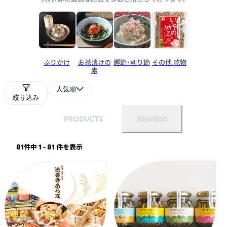
ふりかけ
お茶漬けの
鰹節・削り節
その他 乾物
素
人気順
絞り込み
PRODUCTS
BRANDS
81件中 1 - 81 件を表示