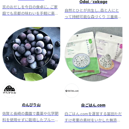
Odai／cokage
京のおだしを今日の食卓に。 ご家
自然とひとが共生し、森と人にと
庭でも京都の味わいを手軽に楽し
って持続可能な森づくり 三重県大
んでいただけるよう、一つひとつ
台町に生育する樹木から、手作業
心を込めてお届けします。
で抽出したエッセンシャルオイル
を使用したプロダクト
のんびり山
白ごはん.com
佐賀と長崎の農園で農薬や化学肥
白ごはん.comを運営する冨田ただ
料を使用せずに栽培したブルーベ
すけ考案の素材をいかした無添加
リーや生姜、柑橘類を使った加工
ふりかけシリーズや、無添加だし