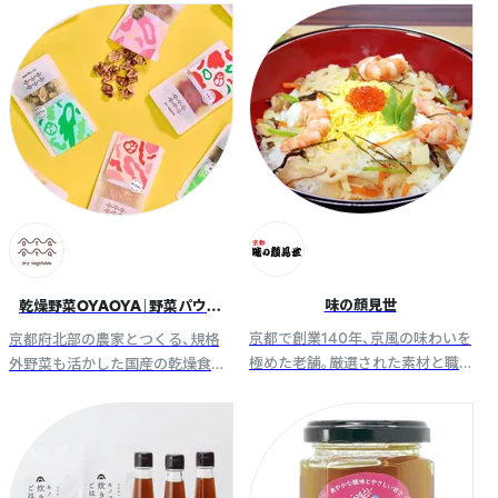
草原のNS乳酸菌が、動物本来が持
んに知っていただくことが願いで
つ生命力を目覚めさせ健康を守り
す。
ます。
味の顔見世
乾燥野菜OYAOYA｜野菜パウダ
ー・ドライフルーツも取り扱い
京都で創業140年、京風の味わいを
京都府北部の農家とつくる、規格
極めた老舗。厳選された素材と職
外野菜も活かした国産の乾燥食品
人の匠が織り成す、安心・安全な京
ブランド。京野菜と果実の魅力を
風佃煮やご飯の素などご提案いた
お届けします。
します。