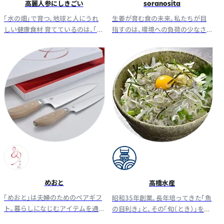
高麗人参にしきごい
soranosita
「水の畑」で育つ、地球と人にうれ
生姜が育む食の未来。私たちが目
しい健康食材 育てているのは、「熊
指すのは、環境への負荷の少なさ
本の水」と「錦鯉」 信頼できる安定
まで含めて、心と身体を満たす“命
した高品質の高麗人参です。
を支える美味しさ”です。
めおと
高橋水産
「めおと」は夫婦のためのペアギフ
昭和35年創業。長年培ってきた「魚
ト。暮らしになじむアイテムを通
の目利き」と、その「旬（とき）」を見
じて、 二人で過ごす大切な時間を
極める匠の技で、素材を生かした