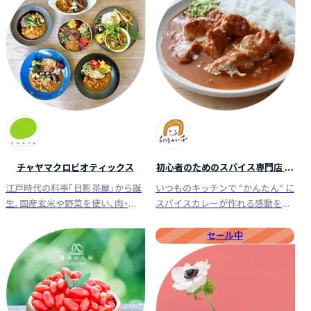
品ラインナップをぜひご覧くださ
い。
チャヤマクロビオティックス
初心者のためのスパイス専門店 印
度カリー子のスパイスショップ
江戸時代の料亭「日影茶屋」から誕
いつものキッチンで ”かんたん” に
生。国産玄米や野菜を使い、肉・卵・
スパイスカレーが作れる感動をお
乳製品・添加物不使用の体に優し
届けします。
いレストラン・カフェを運営。シェ
セール中
フ考案レシピの食品を販売。