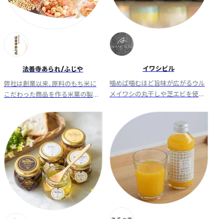
イワシビル
法善寺あられ/ふじや
噛めば噛むほど旨味が広がるウル
弊社は創業以来、原料のもち米に
メイワシの丸干しや芝エビを使っ
こだわった商品を作る米菓の製造
た辣油など鹿児島県の北薩エリア
メーカーです。 多種多様は米菓を
の産品に一手間加えた商品があな
製造し、独自の企画、デザインで楽
たの食卓を旅します。
しい売場を提案いたします。