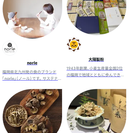
大陽製粉
norle
1943年創業､小麦生産量全国2位
福岡県北九州発の食のブランド
の福岡で地域とともに歩んできた
「norle」（ノール）です。 サステナブ
老舗の製粉会社です。 自社工場で
ルな取組みのカラダにやさしいア
製粉した小麦粉を使ったこだわり
イテムをお届けするブランドで
の加工食品を販売しています。
す。