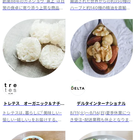
創業88年のカネジョウ‐兼上‐は日
厳選された世界からの約350種の
常の食卓に寄り添う上質な商品づ
ハーブと約140種の精油を直輸入。
くりをモットーに、無添加で定番
国産品の拡大取り扱いと独自ブレ
ごはんのお供を静岡でつくってい
ンド実績。品質管理は風力・磁力選
ます。
別機などを使用し、味と香りを確
保
トレテス オーガニック＆ナチュ
デルタインターナショナル
ラル
トレテスは、暮らしに「美味しい・
8/11(火)～8/16(日)夏季休業につ
愉しい・嬉しい」をお届けする、こ
き受注・配送業務も休止となりま
だわりのフード＆雑貨メーカー。
す。ご迷惑をおかけいたしますが、
オリジナリティあふれる自慢の商
よろしくお願いいたします。