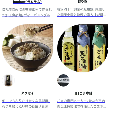
麩や銀
lumlum（ラムラム）
明治四十年創業の麩屋銀。厳選し
自社農園栽培の有機素材で作られ
た国産小麦と熟練の職人技が織り
た加工食品類。ヴィーガン＆グル
成す高貴な麩が、伝統と革新を融
テンフリーの即席玄米麺などタイ
合し、気品漂う、唯一無二の美味し
本場の味が手軽に。ソーシャル・プ
さを、日々の至福の食卓へお届け
ロダクツ・アワード 2024受賞。
します。
タクセイ
山口ごま本舗
何にでもふりかけたくなる胡麻、
ごまの専門メーカー。昔ながらの
香りを加えたい時の胡麻、「胡麻の
低温圧搾製法で搾油したごま本来
ことならタクセイだ！」と言われる
の旨味を引き出した体に優しいご