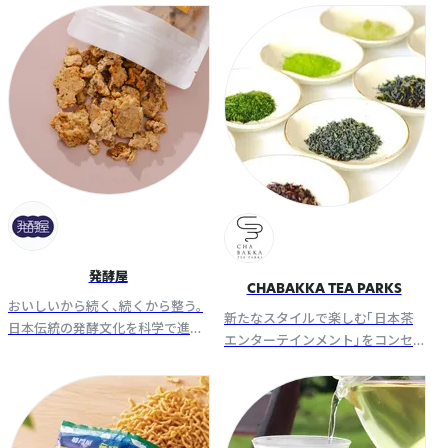
育むお手伝いをします。
商品に作り上げています。
発酵屋
CHABAKKA TEA PARKS
おいしいから続く、続くから整う。
新たなスタイルで楽しむ「日本茶
日本伝統の発酵文化を科学で進
エンターテインメント」をコンセ
化。信州大学の研究と地域素材を
プトに掲げるTEA STAND &
活かし、伝統を守りながら美味し
STORE型の日本茶セレクトショッ
く健康的な発酵食品を次世代へお
プ
届け。