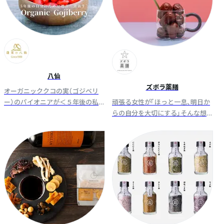
八仙
ズボラ薬膳
オーガニッククコの実（ゴジベリ
ー）のパイオニアが＜５年後の私
頑張る女性が「ほっと一息、明日か
のために選ぶ食養生＞をテーマ
らの自分を大切にする」そんな想
に、アジアのオーガニック食材を
いを込めて漢方薬剤師がプロデュ
中心に揃えております。
ースしました。ズボラな人でも気
軽に薬膳を楽しめます。