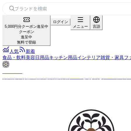
ログイン
5,000円分クーポン進呈中
メニュー
言語
クーポン
進呈中
無料で登録
人気
新着
食品・飲料
美容
日用品
キッチン用品
インテリア雑貨・家具
フ
Yoshitomo
信州青木村産の新鮮な自然栽培ケールを 使ったケールチップ