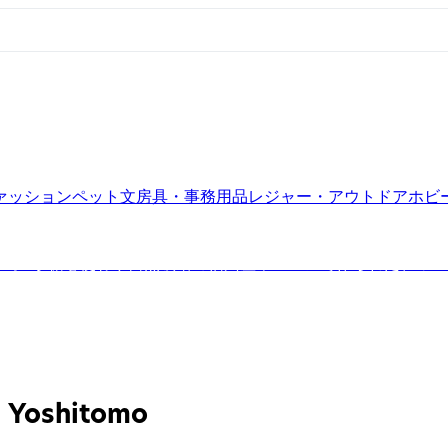
ァッション
ペット
文房具・事務用品
レジャー・アウトドア
ホビ
ス。 砂糖を使わず自然栽培の信州産ヤーコンで作られた、 シ
Yoshitomo