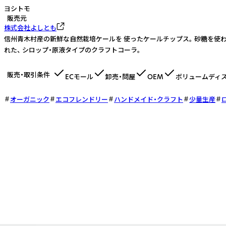
ヨシトモ
販売元
株式会社よしとも
信州青木村産の新鮮な自然栽培ケールを 使ったケールチップス。 砂糖を使
れた、 シロップ・原液タイプのクラフトコーラ。
販売・取引条件
ECモール
卸売・問屋
OEM
ボリュームディ
オーガニック
エコフレンドリー
ハンドメイド・クラフト
少量生産