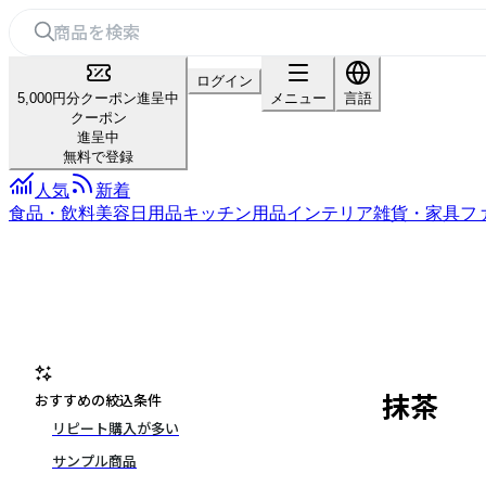
ログイン
5,000円分クーポン進呈中
メニュー
言語
クーポン
進呈中
無料で登録
人気
新着
食品・飲料
美容
日用品
キッチン用品
インテリア雑貨・家具
フ
抹茶
おすすめの絞込条件
リピート購入が多い
サンプル商品