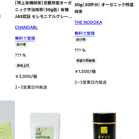
【特上有機抹茶】京都府産オーガ
30g（30杯分） オーガニック特選
ニック宇治抹茶（30g缶） 有機
抹茶
）
JAS認証 セレモニアルグレード
THE NODOKA
1個
CHANOARL
無料で登録
無料で登録
掛け率
掛け率
??? %
??? %
希望小売価格
参考上代
￥1,500/個
￥3,000/個
2~3営業日内発送
2~3営業日内発送