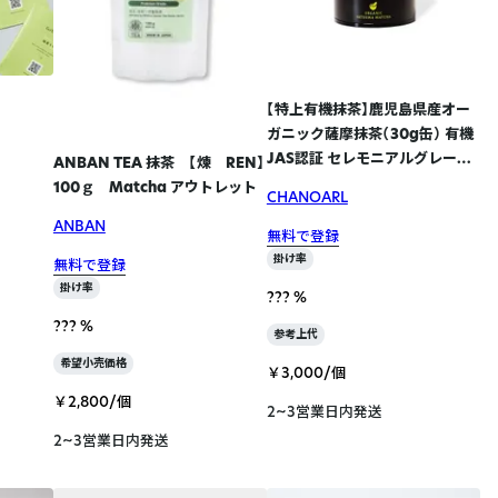
【特上有機抹茶】鹿児島県産オー
ガニック薩摩抹茶（30g缶） 有機
JAS認証 セレモニアルグレード
ANBAN TEA 抹茶 【煉 REN】
1個
100ｇ Matcha アウトレット
CHANOARL
ANBAN
無料で登録
掛け率
無料で登録
掛け率
??? %
??? %
参考上代
希望小売価格
￥3,000/個
￥2,800/個
2~3営業日内発送
2~3営業日内発送