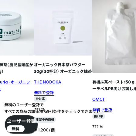
抹茶（鹿児島県産か
オーガニック日本茶パウダー
g）
30g（30杯分） オーガニック抹茶
aturia -オーガニッ
THE NODOKA
有機抹茶ペースト150 g
-
ーラベルPB向けお試し
無料で登録
OMGT
掛け率
無料のユーザー登録で
??? %
無料で登録
すべての商品の卸価格・取引条件をチェックできます！
掛け率
希望小売価格
ユーザー登録
??? %
無料
￥1,200/個