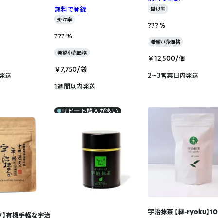
無料で登録
掛け率
掛け率
??? %
??? %
希望小売価格
希望小売価格
￥12,500/個
￥7,750/袋
内発送
2~3営業日内発送
1週間以内発送
リピート購入が多い
宇治抹茶 【緑-ryoku】10
ク】有機手軽な宇治