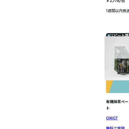
￥2,778/缶
1週間以内発
リピート購
有機抹茶ペース
ト
OMGT
無料で登録