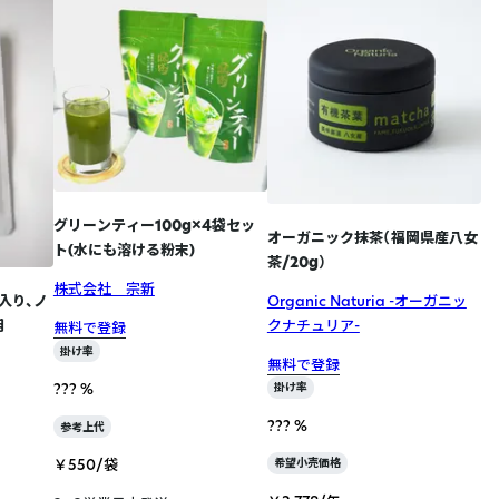
グリーンティー100g×4袋セッ
オーガニック抹茶（福岡県産八女
ト(水にも溶ける粉末)
茶/20g）
株式会社 宗新
Organic Naturia -オーガニッ
 入り、ノ
クナチュリア-
用
無料で登録
掛け率
無料で登録
??? %
掛け率
??? %
参考上代
￥550/袋
希望小売価格