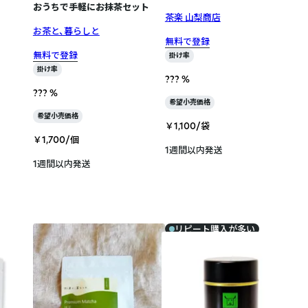
おうちで手軽にお抹茶セット
茶楽 山梨商店
お茶と、暮らしと
無料で登録
無料で登録
掛け率
掛け率
??? %
??? %
希望小売価格
希望小売価格
￥1,100/袋
￥1,700/個
1週間以内発送
1週間以内発送
リピート購入が多い