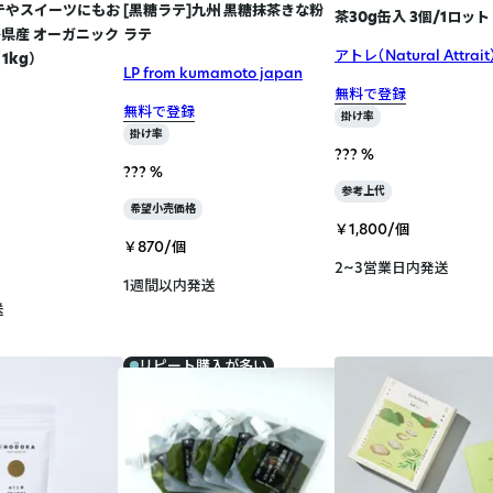
テやスイーツにもお
[黒糖ラテ]九州 黒糖抹茶きな粉
茶30g缶入 3個/1ロット
島県産 オーガニック
ラテ
アトレ（Natural Attrait
1kg）
LP from kumamoto japan
無料で登録
無料で登録
掛け率
掛け率
??? %
??? %
参考上代
希望小売価格
￥1,800/個
￥870/個
2~3営業日内発送
1週間以内発送
送
リピート購入が多い