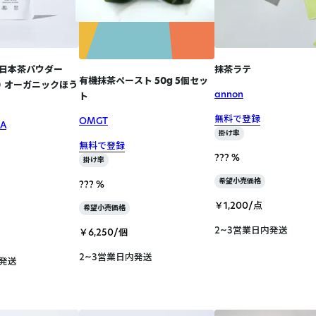
日本茶パウダー
抹茶ラテ
有機抹茶ペースト 50g 5個セッ
分） オーガニックほう
annon
ト
無料で登録
OMGT
KA
掛け率
無料で登録
??? %
掛け率
希望小売価格
??? %
￥1,200/点
希望小売価格
2~3営業日内発送
￥6,250/個
2~3営業日内発送
内発送