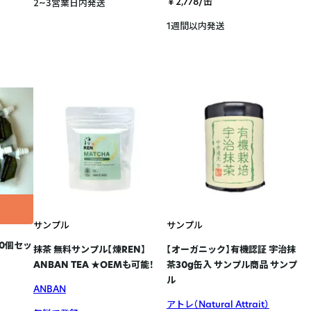
￥2,778/缶
2~3営業日内発送
1週間以内発送
サンプル
サンプル
10個セッ
抹茶 無料サンプル【煉REN】
【オーガニック】有機認証 宇治抹
ANBAN TEA ★OEMも可能！
茶30g缶入 サンプル商品 サンプ
ル
ANBAN
アトレ（Natural Attrait）