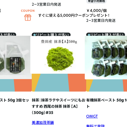
希望小売価格
2~3営業日内発送
送
￥4,000/個
すぐに使える5,000円クーポンプレゼント！
2~3営業日内発送
入が多い
リピート購入が多い
リピート購入が多い
ト 50g 2個セッ
抹茶｜抹茶ラテやスイーツにもお
有機抹茶ペースト 50g 
すすめ 西尾の抹茶 抹茶 【A】
ト
（500g）#35
OMGT
美濃加茂茶舗
無料で登録