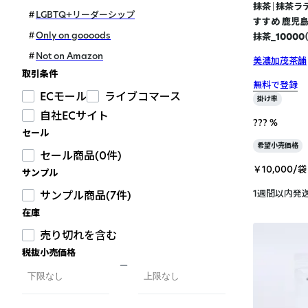
抹茶｜抹茶ラ
LGBTQ+リーダーシップ
すすめ 鹿児
Only on goooods
抹茶_10000（
Not on Amazon
美濃加茂茶舗
取引条件
無料で登録
ECモール
ライブコマース
掛け率
自社ECサイト
??? %
セール
希望小売価格
セール商品(0件)
￥10,000/袋
サンプル
1週間以内発
サンプル商品(7件)
在庫
売り切れを含む
税抜小売価格