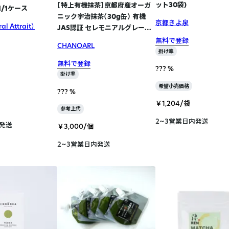
ット30袋)
【特上有機抹茶】京都府産オーガ
個/1ケース
ニック宇治抹茶（30g缶） 有機
京都きよ泉
l Attrait）
JAS認証 セレモニアルグレード
5個
無料で登録
CHANOARL
掛け率
無料で登録
??? %
掛け率
希望小売価格
??? %
￥1,204/袋
参考上代
2~3営業日内発送
内発送
￥3,000/個
2~3営業日内発送