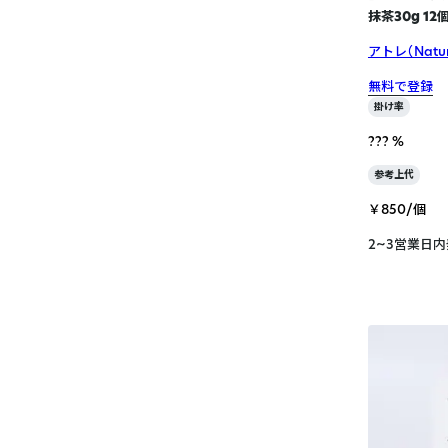
抹茶30g 12
アトレ（Natura
無料で登録
掛け率
??? %
参考上代
￥850/個
2~3営業日