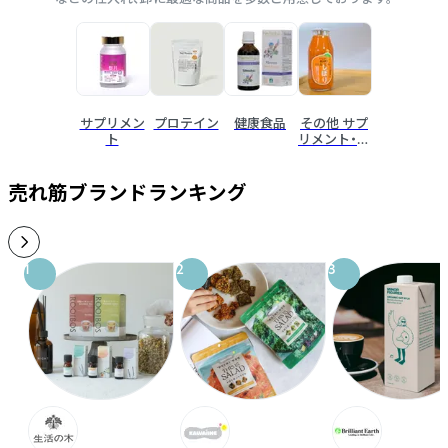
サプリメン
プロテイン
健康食品
その他 サプ
ト
リメント・健
康食品
売れ筋ブランドランキング
1
2
3