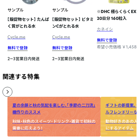
サンプル
サンプル
※DHC 極らくらくEX
20日分 160粒入
【販促物セット】 たんぱ
【販促物セット】 ビタミ
く質がとれる水
ンCがとれる水
カネイシ
Cycle.me
Cycle.me
無料で登録
希望小売価格 ￥1,458
無料で登録
無料で登録
2~3営業日内発送
2~3営業日内発送
関連する特集
夏の余韻と秋の気配を楽しむ、「季節の二刀流」
ギフトの新提案。
棚作りのススメ
ルフレンドリーな
秋味・秋色のスイーツ・ドリンク・雑貨で初秋の
動物好きのあの人
需要に応えよう！
にするアイテム