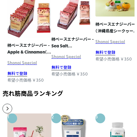
柿ベースエナジーバー
（沖縄県産シークヮー
ーイチジク）
柿ベースエナジーバー -
Shonai Special
柿ベースエナジーバー -
Sea Salt
Apple & Cinnamon（ア
無料で登録
Chocolate（シーソルト
Shonai Special
ップルシナモン）
希望小売価格 ￥350
チョコレート）
Shonai Special
無料で登録
無料で登録
希望小売価格 ￥350
希望小売価格 ￥350
売れ筋商品ランキング
1
2
3