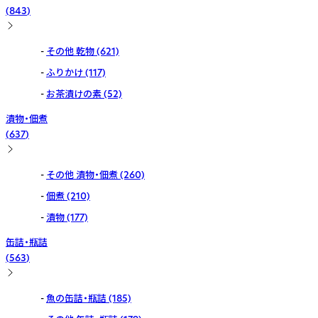
(
843
)
その他 乾物
(621)
ふりかけ
(117)
お茶漬けの素
(52)
漬物・佃煮
(
637
)
その他 漬物・佃煮
(260)
佃煮
(210)
漬物
(177)
缶詰・瓶詰
(
563
)
魚の缶詰・瓶詰
(185)