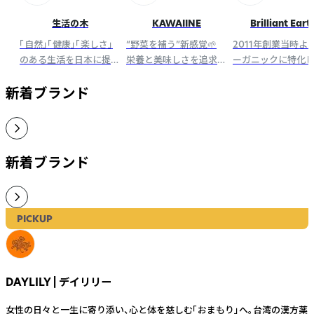
KAWAIINE
Brilliant Eart
生活の木
“野菜を補う”新感覚🌱
2011年創業当時よ
「自然」「健康」「楽しさ」
栄養と美味しさを追求し
ーガニックに特化
のある生活を日本に提
たアップサイクル&プラ
門商社として、世界
案・普及し続けてきた、ラ
ントベース食品です🍽
のヘルシーでユニ
イフスタイルカンパニ
新着ブランド
オーガニック食品
ー。 厳選したハーブや精
入・販売、自社ブラ
油などをもとに品質の高
企画開発を行って
い商品をお届けします。
す。
新着ブランド
PICKUP
DAYLILY | デイリリー
女性の日々と一生に寄り添い、心と体を慈しむ「おまもり」へ。台湾の漢方薬