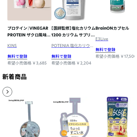
プロテイン｜VINEGAR
【医師監修】塩化カリウム
BrainONカプセル
PROTEIN ザクロ風味
1200 カリウム サプリ
E3Live
280g
医師&管理栄養士のW監
KINS
POTENIA 塩化カリウム
修 栄養機能食品 日本製
無料で登録
1200
GMP認定工場 ビタミン
無料で登録
無料で登録
希望小売価格 ￥17,500
C配合 270粒（30日分）
希望小売価格 ￥3,685
希望小売価格 ￥2,204
新着商品