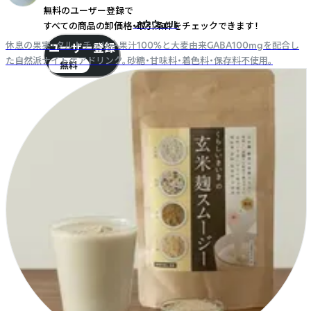
無料のユーザー登録で
ノウウェル
すべての商品の卸価格・取引条件をチェックできます！
休息の果実・タルトチェリー果汁100%と大麦由来GABA100mgを配合し
ユーザー登録
た自然派ナイトケアドリンク。砂糖・甘味料・着色料・保存料不使用。
無料
すぐに使える5,000円クーポンプレゼント！