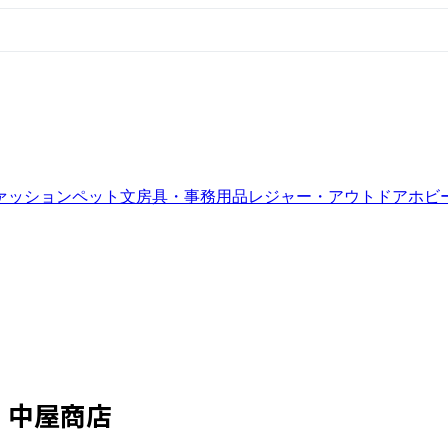
ァッション
ペット
文房具・事務用品
レジャー・アウトドア
ホビ
中屋商店