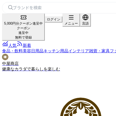
ログイン
5,000円分クーポン進呈中
メニュー
言語
クーポン
進呈中
無料で登録
人気
新着
食品・飲料
美容
日用品
キッチン用品
インテリア雑貨・家具
フ
中屋商店
健康なカラダで暮らしを楽しむ