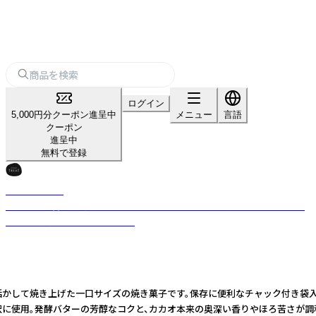
ログイン
5,000円分クーポン進呈中
メニュー
言語
クーポン
進呈中
無料で登録
LITTLETREAT
発酵バター香る、一口サイズのショートブレッド。選び抜いた素材を、シン
プルに、丁寧に焼き上げました。
活かして焼き上げた一口サイズの焼き菓子です。保存に便利なチャック付き袋入り
贅沢に使用。発酵バターの芳醇なコクと、カカオ本来の奥深い香りやほろ苦さが