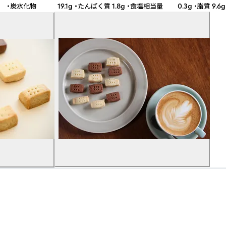
l ・炭水化物 19.1g ・たんぱく質 1.8g ・食塩相当量 0.3g ・脂質 9.6g