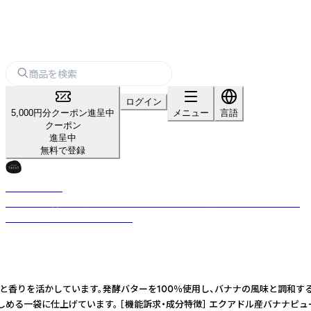
ログイン
5,000円分クーポン進呈中
メニュー
言語
クーポン
進呈中
無料で登録
LITTLETREAT
発酵バター香る、一口サイズのショートブレッド。選び抜いた素材を、シン
プルに、丁寧に焼き上げました。
みと香りを活かしています。発酵バターを100％使用し、バナナの風味と調和す
一袋に仕上げています。 ［機能訴求・成分特徴］ エクアドル産バナナピュー