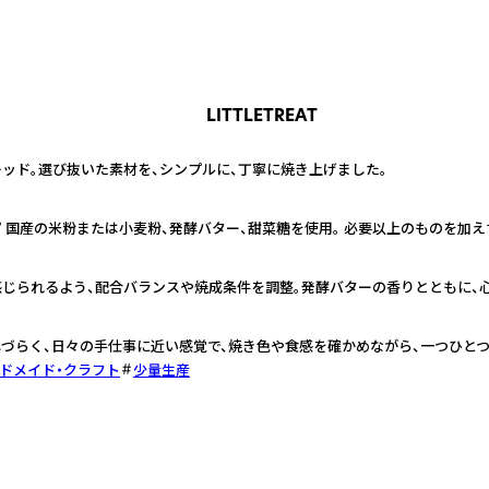
LITTLETREAT
ッド。選び抜いた素材を、シンプルに、丁寧に焼き上げました。
 国産の米粉または小麦粉、発酵バター、甜菜糖を使用。 必要以上のものを加え
感じられるよう、配合バランスや焼成条件を調整。発酵バターの香りとともに、
づらく、日々の手仕事に近い感覚で、焼き色や食感を確かめながら、一つひとつ
ドメイド・クラフト
少量生産