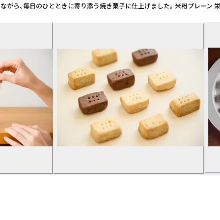
添う焼き菓子に仕上げました。 米粉プレーン 栄養成分表示（1袋：34gあたり）（