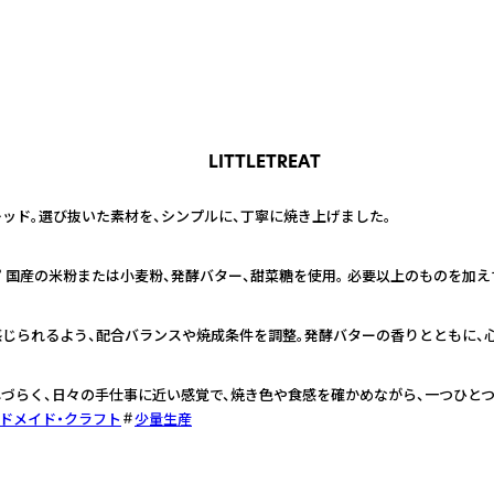
LITTLETREAT
ッド。選び抜いた素材を、シンプルに、丁寧に焼き上げました。
 国産の米粉または小麦粉、発酵バター、甜菜糖を使用。 必要以上のものを加え
感じられるよう、配合バランスや焼成条件を調整。発酵バターの香りとともに、
づらく、日々の手仕事に近い感覚で、焼き色や食感を確かめながら、一つひとつ
ドメイド・クラフト
少量生産