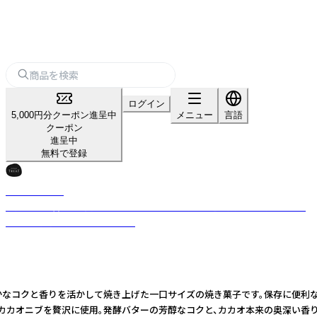
ログイン
5,000円分クーポン進呈中
メニュー
言語
クーポン
進呈中
無料で登録
LITTLETREAT
発酵バター香る、一口サイズのショートブレッド。選び抜いた素材を、シン
プルに、丁寧に焼き上げました。
かなコクと香りを活かして焼き上げた一口サイズの焼き菓子です。保存に便利な
、カカオニブを贅沢に使用。発酵バターの芳醇なコクと、カカオ本来の奥深い香り