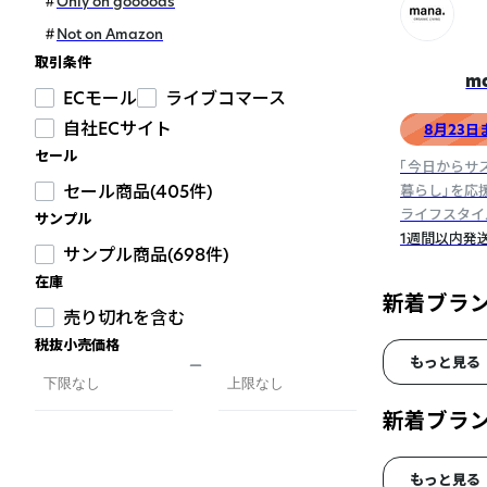
Only on goooods
Not on Amazon
取引条件
m
ECモール
ライブコマース
自社ECサイト
8月23
セール
「今日からサ
セール商品(405件)
暮らし」を応
ライフスタイ
サンプル
ての製品がプ
1週間以内発
サンプル商品(698件)
ー。
在庫
新着ブラ
売り切れを含む
税抜小売価格
もっと見る
新着ブラ
もっと見る