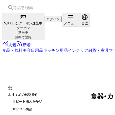
ログイン
5,000円分クーポン進呈中
メニュー
言語
クーポン
進呈中
無料で登録
人気
新着
食品・飲料
美容
日用品
キッチン用品
インテリア雑貨・家具
フ
食器・
おすすめの絞込条件
リピート購入が多い
サンプル商品