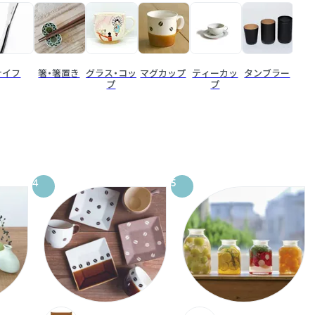
ナイフ
箸・箸置き
グラス・コッ
マグカップ
ティーカッ
タンブラー
ピッ
プ
プ
4
5