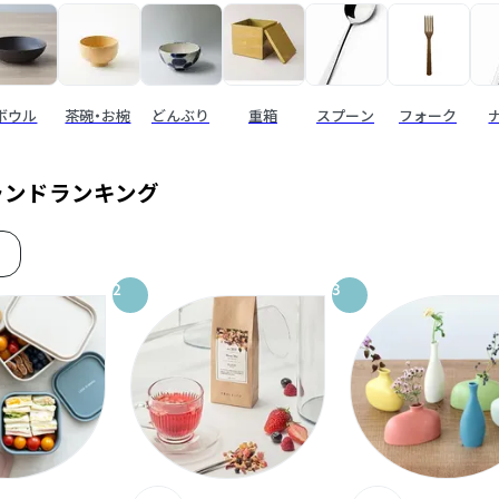
ボウル
茶碗・お椀
どんぶり
重箱
スプーン
フォーク
ランドランキング
2
3