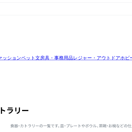
ァッション
ペット
文房具・事務用品
レジャー・アウトドア
ホビ
カトラリー
食器・カトラリーの一覧です。皿・プレートやボウル、茶碗・お椀などの