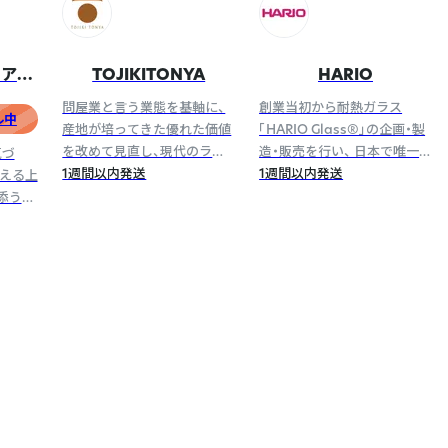
リア雑
TOJIKITONYA
HARIO
問屋業と言う業態を基軸に、
創業当初から耐熱ガラス
ル中
産地が培ってきた優れた価値
「HARIO Glass®︎」の企画・製
を改めて見直し、現代のライ
造・販売を行い、 日本で唯一、
気づ
フスタイルに合わせた提案を
1週間以内発送
耐熱ガラス工場を保有してい
1週間以内発送
使える上
行なっています。
るメーカーです。
添うデ
で展開
ランド