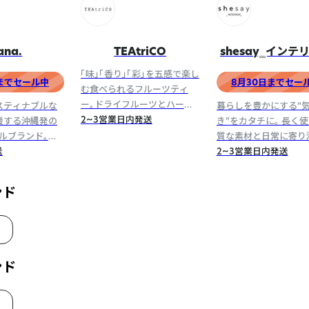
ana.
TEAtriCO
shesay‗インテ
貨‗
「味」「香り」「彩」を五感で楽し
日までセール中
8月30日までセー
む食べられるフルーツティ
ー。ドライフルーツとハーブ
スティナブルな
暮らしを豊かにする“
の個性豊かなブレンドが特別
2~3営業日内発送
援する沖縄発の
き”をカタチに。 長く
な"ひととき"へと誘います。
ルブランド。全
質な素材と日常に寄り
ラスチックフリ
送
ザインを、オリジナル
2~3営業日内発送
するライフスタイルブ
です。
ンド
ンド