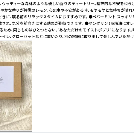
と、ウッディーな森林のような優しい香りのティートリー。精神的な不安を和
で爽やかな香りが特徴のレモン。心配事や不安がある時、モヤモヤと気持ちが晴
ときに、寝る前のリラックスタイムにおすすめです。 ●ペパーミント スッキ
放され、気分を前向きにする効果が期待できます。 ●マンダリン (※精油に
るため、同じものはひとつとない、"あなただけのモイストポプリ"になります。
、トイレ、クローゼットなどに置いたり、別の容器に取り出して楽しんでいただけ