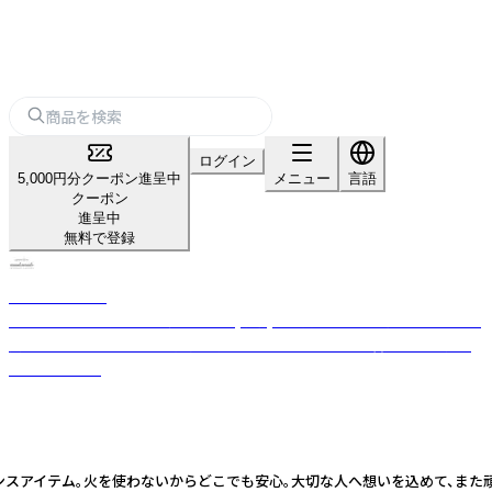
ログイン
5,000円分クーポン進呈中
メニュー
言語
クーポン
進呈中
無料で登録
nanakamado
100%ピュアエッセンシャルオイル(精油)を使用した、おしゃれなアロマ雑
貨ブランド。ひとつひとつ丁寧に手作業でつくった優しい香りのフレグラ
ンスアイテム。
グランスアイテム。火を使わないからどこでも安心。大切な人へ想いを込めて、ま