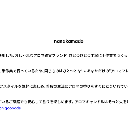
nanakamado
を使用した、おしゃれなアロマ雑貨ブランド。ひとつひとつ丁寧に手作業でつく
て手作業で行っているため、同じものはひとつとない、あなただけの"アロマフレ
フスタイルを気軽に楽しめ、普段の生活にアロマの香りをすぐにとりいれてい
がいるご家庭でも安心して香りを楽しめます。 アロマキャンドルはそっと火を
on goooods