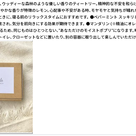
と、ウッディーな森林のような優しい香りのティートリー。精神的な不安を和
で爽やかな香りが特徴のレモン。心配事や不安がある時、モヤモヤと気持ちが晴
ときに、寝る前のリラックスタイムにおすすめです。 ●ペパーミント スッキ
放され、気分を前向きにする効果が期待できます。 ●マンダリン (※精油に
るため、同じものはひとつとない、"あなただけのモイストポプリ"になります。
、トイレ、クローゼットなどに置いたり、別の容器に取り出して楽しんでいただけ