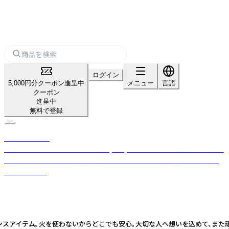
ログイン
5,000円分クーポン進呈中
メニュー
言語
クーポン
進呈中
無料で登録
nanakamado
100%ピュアエッセンシャルオイル(精油)を使用した、おしゃれなアロマ雑
貨ブランド。ひとつひとつ丁寧に手作業でつくった優しい香りのフレグラ
ンスアイテム。
グランスアイテム。火を使わないからどこでも安心。大切な人へ想いを込めて、ま