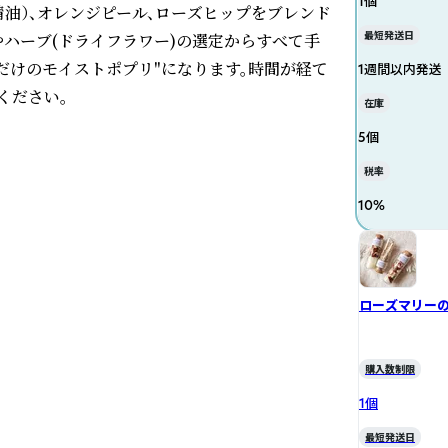
1個
精油）、オレンジピール、ローズヒップをブレンド
最短発送日
ハーブ(ドライフラワー)の選定からすべて手
だけのモイストポプリ"になります。時間が経て
1週間以内発送
ださい。

在庫
5個
税率
10
%
家庭でも安心です。玄関やトイレ、引き出しの中
香浴を楽しめるのが魅力です。

ローズマリー
まま飾ったり、玄関、トイレ、クローゼットなど
購入数制限
プリです。
1個
最短発送日