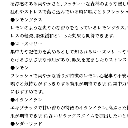
清涼感のある爽やかさと、ウッディーな森林のような優し
疲れやストレスで落ち込んでいる時に嗅ぐとリフレッシュ
●レモングラス

レモンのような爽やかな香りをもっているレモングラス。
レスの軽減、緊張緩和といった効果も期待できます。

●ローズマリー

集中力や記憶力を高めるとして知られるローズマリー。や
らげるさまざまな作用があり、眠気を覚ましたりストレス
●レモン

フレッシュで爽やかな香りが特徴のレモン。心配事や不安
嗅ぐと気持ちがすっきりする効果が期待できます。集中力
におすすめです。

●イランイラン

エキゾチックで甘い香りが特徴のイランイラン。高ぶった
果が期待できます。深いリラックスタイムを演出したいとき
●シダーウッド
