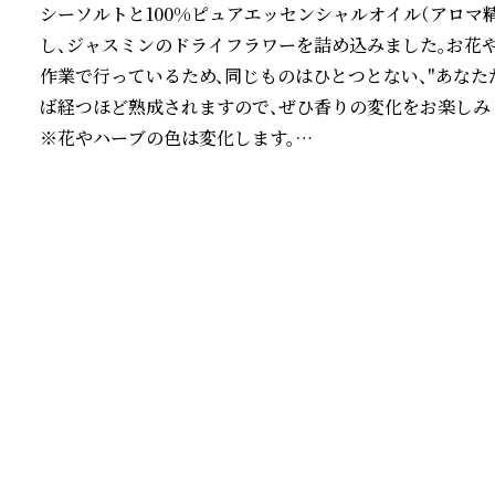
シーソルトと100%ピュアエッセンシャルオイル（アロマ
し、ジャスミンのドライフラワーを詰め込みました。お花や
作業で行っているため、同じものはひとつとない、"あなた
ば経つほど熟成されますので、ぜひ香りの変化をお楽しみく
※花やハーブの色は変化します。

※合成着色料、合成香料不使用です。

続きを読む
【火を使わないから、いつでも、どこでも安心】

火を灯す必要がないので、小さなお子様やペットがいるご
など、これまで香りを諦めていた場所でも、気軽に自然な芳
【専用BOXに入れてお届け】

インテリアとして棚やサイドテーブル、ベッドよこにその
に置いたり、別の容器に取り出して楽しんでいただけるポ