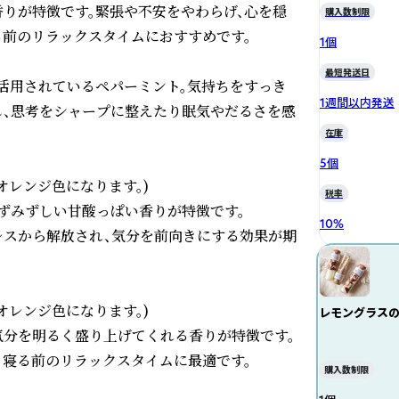
りが特徴です。緊張や不安をやわらげ、心を穏
購入数制限
前のリラックスタイムにおすすめです。

1個
最短発送日
活用されているペパーミント。気持ちをすっき
1週間以内発送
し、思考をシャープに整えたり眠気やだるさを感
在庫
5個
レンジ色になります。)

税率
ずみずしい甘酸っぱい香りが特徴です。

10
%
レスから解放され、気分を前向きにする効果が期
レンジ色になります。)

レモングラス
分を明るく盛り上げてくれる香りが特徴です。

寝る前のリラックスタイムに最適です。

購入数制限