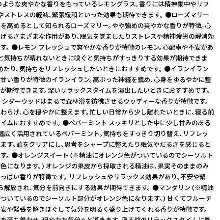
のような爽やかな香りをもっているレモングラス。香りには精神集中やリフ
やストレスの軽減、緊張緩和といった効果も期待できます。 ●ローズマリー
を高めるとして知られるローズマリー。やや強めの爽やかな香りが特徴。心
げるさまざまな作用があり、眠気を覚ましたりストレスや精神疲労の解消効
す。 ●レモン フレッシュで爽やかな香りが特徴のレモン。心配事や不安があ
と気持ちが晴れないときに嗅ぐと気持ちがすっきりする効果が期待できま
めたり、気持ちをリフレッシュしたいときにおすすめです。 ●イランイラン
甘い香りが特徴のイランイラン。高ぶった神経を鎮め、心身をゆるやかに整
が期待できます。深いリラックスタイムを演出したいときにおすすめです。
 シダーウッドはまるで森林浴を彷彿させるウッディーな香りが特徴です。
わらげ、心を穏やかに整えます。忙しい日常から少し離れたいときに、寝る前
イムにおすすめです。 ●ペパーミント スッキリとした中に少し甘みのある
幅広く活用されているペパーミント。気持ちをすっきり切り替え、リフレッ
ます。頭をクリアにし、思考をシャープに整えたり眠気やだるさを感じると
す。 ●オレンジスイート (※精油にオレンジ色がついているのでシーソルト
色になります。) オレンジの果皮から採取される精油は、果実そのままのみ
っぱい香りが特徴です。 リフレッシュやリラックス効果があり、不安や緊
ら解放され、気分を前向きにする効果が期待できます。 ●マンダリン (※精油
ついているのでシーソルト部分がオレンジ色になります。) 甘くてフルーテ
安や緊張を解きほぐして気分を明るく盛り上げてくれる香りが特徴です。
を落ち着かせ、穏やかな気分へと導きます。寝る前のリラックスタイムに最