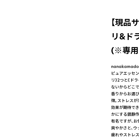
【現品サ
リ&ドラ
(※専用
nanakama
ピュアエッセン
リ》2つと《ド
ないからどこで
香りからお選び
徴。ストレスが
効果が期待でき
かにする鎮静作
有名ですが、お
爽やかさと、ウ
疲れやストレス