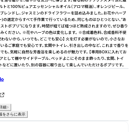
ソルトと100%ピュアエッセンシャルオイル（アロマ精油）、オレンジピール、
ブレンドし、ジャスミンのドライフラワーを詰め込みました。お花やハーブ
ー)の選定からすべて手作業で行っているため、同じものはひとつとない、"あ
ストポプリ"になります。時間が経てば経つほど熟成されますので、ぜひ香り
みください。 ※花やハーブの色は変化します。 ※合成着色料、合成香料不使
を使わないから、いつでも、どこでも安心】 火を灯す必要がないので、小さなお
いるご家庭でも安心です。玄関やトイレ、引き出しの中など、これまで香りを
でも、気軽に自然な芳香浴を楽しめるのが魅力です。 【専用BOXに入れてお
リアとして棚やサイドテーブル、ベッドよこにそのまま飾ったり、玄関、トイ
トなどに置いたり、別の容器に取り出して楽しんでいただけるポプリです。
do
詳細
報をさらに表示