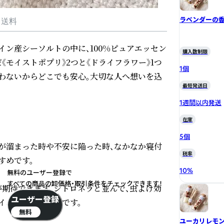
ラベンダーの
・送料
スペイン産シーソルトの中に、100%ピュアエッセン
購入数制限
《モイストポプリ》2つと《ドライフラワー》1つ
1個
わないからどこでも安心。大切な人へ想いを込
最短発送日
1週間以内発送
在庫
5個
が溜まった時や不安に陥った時、なかなか寝付
税率
めです。

10
%
無料のユーザー登録で
すべての商品の卸価格・取引条件をチェックできます！
期待できます。シトロネラと並んで、虫よけ効
ユーザー登録
ムにもおすすめです。

無料
ユーカリレモ