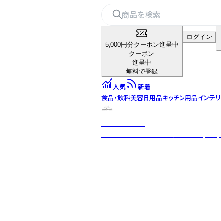
ログイン
5,000円分クーポン進呈中
クーポン
進呈中
無料で登録
人気
新着
食品・飲料
美容
日用品
キッチン用品
インテリ
nanakamado
100%ピュアエッセンシャルオイル(精