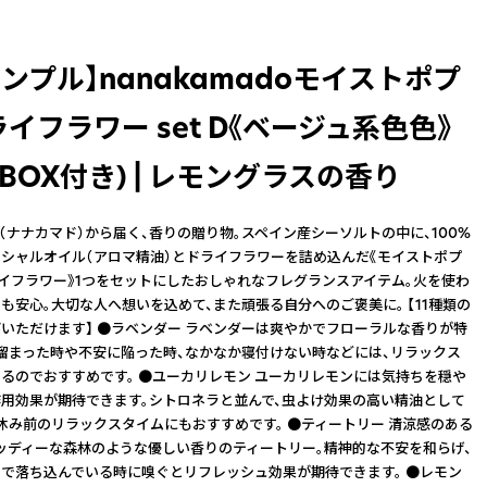
ンプル】nanakamadoモイストポプ
イフラワー set D《ベージュ系色色》
BOX付き) | レモングラスの香り
do（ナナカマド）から届く、香りの贈り物。スペイン産シーソルトの中に、100%
シャルオイル（アロマ精油）とドライフラワーを詰め込んだ《モイストポプ
ライフラワー》1つをセットにしたおしゃれなフレグランスアイテム。火を使わ
も安心。大切な人へ想いを込めて、また頑張る自分へのご褒美に。 【11種類の
いただけます】 ●ラベンダー ラベンダーは爽やかでフローラルな香りが特
溜まった時や不安に陥った時、なかなか寝付けない時などには、リラックス
るのでおすすめです。 ●ユーカリレモン ユーカリレモンには気持ちを穏や
用効果が期待できます。シトロネラと並んで、虫よけ効果の高い精油として
休み前のリラックスタイムにもおすすめです。 ●ティートリー 清涼感のある
ッディーな森林のような優しい香りのティートリー。精神的な不安を和らげ、
で落ち込んでいる時に嗅ぐとリフレッシュ効果が期待できます。 ●レモン