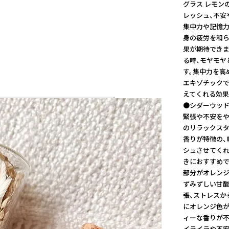
グラス レモン
レッシュ、不安
集中力や記憶力
身の疲労を和ら
果が期待できま
る時、モヤモヤ
す。集中力を高
エキゾチックで
えてくれる効果
●シダーウッド
緊張や不安をや
のリラックスタ
香りが特徴の、
シュさせてくれ
きにおすすめで
部分がオレンジ
ずみずしい甘酸
張、ストレスか
にオレンジ色が
ィーな香りが不
イライラや不安