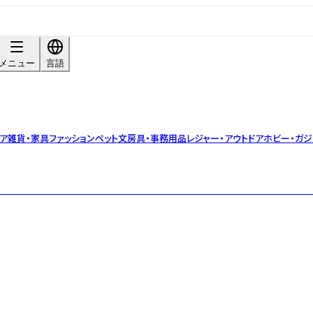
メニュー
言語
ア雑貨・家具
ファッション
ペット
文房具・事務用品
レジャー・アウトドア
ホビー・ガジ
油)を使用した、おしゃれなアロマ雑貨ブランド。ひとつひとつ丁寧に手作業でつ