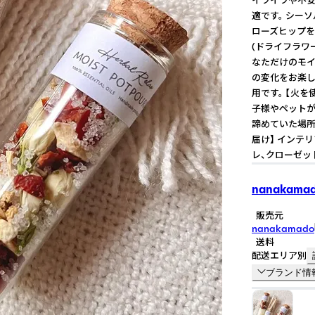
適です。 シー
ローズヒップを
(ドライフラワ
なただけのモイ
の変化をお楽し
用です。 【火
子様やペットが
諦めていた場所
届け】 インテ
レ、クローゼッ
nanakama
販売元
nanakamado
送料
配送エリア別
ブランド情