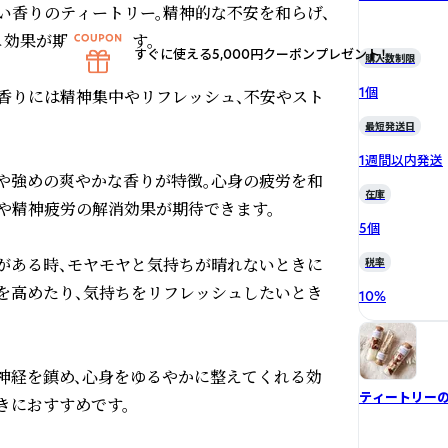
い香りのティートリー。精神的な不安を和らげ、
効果が期待できます。

すぐに使える5,000円クーポンプレゼント！
購入数制限
1個
香りには精神集中やリフレッシュ、不安やスト
最短発送日
1週間以内発送
や強めの爽やかな香りが特徴。心身の疲労を和
在庫
や精神疲労の解消効果が期待できます。

5個
がある時、モヤモヤと気持ちが晴れないときに
税率
を高めたり、気持ちをリフレッシュしたいとき
10
%
神経を鎮め、心身をゆるやかに整えてくれる効
ティートリー
におすすめです。
