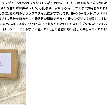
と、ウッディーな森林のような優しい香りのティートリー。精神的な不安を和
で爽やかな香りが特徴のレモン。心配事や不安がある時、モヤモヤと気持ちが晴
ときに、寝る前のリラックスタイムにおすすめです。 ●ペパーミント スッキ
放され、気分を前向きにする効果が期待できます。 ●マンダリン (※精油に
るため、同じものはひとつとない、"あなただけのモイストポプリ"になります。
、トイレ、クローゼットなどに置いたり、別の容器に取り出して楽しんでいただけ