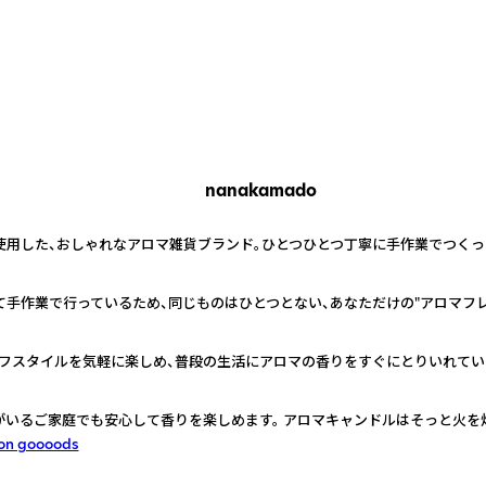
nanakamado
を使用した、おしゃれなアロマ雑貨ブランド。ひとつひとつ丁寧に手作業でつく
て手作業で行っているため、同じものはひとつとない、あなただけの"アロマフレ
フスタイルを気軽に楽しめ、普段の生活にアロマの香りをすぐにとりいれてい
がいるご家庭でも安心して香りを楽しめます。 アロマキャンドルはそっと火を
on goooods