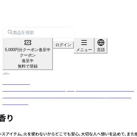
ログイン
5,000円分クーポン進呈中
メニュー
言語
クーポン
進呈中
無料で登録
nanakamado
100%ピュアエッセンシャルオイル(精油)を使用した、おしゃれなアロマ雑
貨ブランド。ひとつひとつ丁寧に手作業でつくった優しい香りのフレグラ
ンスアイテム。
の香り
グランスアイテム。火を使わないからどこでも安心。大切な人へ想いを込めて、ま