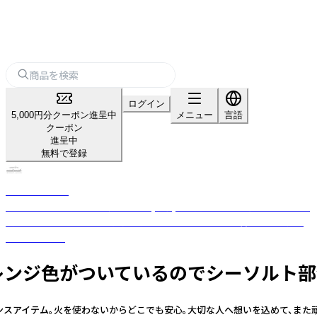
ログイン
5,000円分クーポン進呈中
メニュー
言語
クーポン
進呈中
無料で登録
nanakamado
100%ピュアエッセンシャルオイル(精油)を使用した、おしゃれなアロマ雑
貨ブランド。ひとつひとつ丁寧に手作業でつくった優しい香りのフレグラ
ンスアイテム。
油にオレンジ色がついているのでシーソルト
グランスアイテム。火を使わないからどこでも安心。大切な人へ想いを込めて、ま