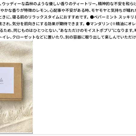
と、ウッディーな森林のような優しい香りのティートリー。精神的な不安を和
で爽やかな香りが特徴のレモン。心配事や不安がある時、モヤモヤと気持ちが晴
ときに、寝る前のリラックスタイムにおすすめです。 ●ペパーミント スッキ
放され、気分を前向きにする効果が期待できます。 ●マンダリン (※精油に
るため、同じものはひとつとない、"あなただけのモイストポプリ"になります。
、トイレ、クローゼットなどに置いたり、別の容器に取り出して楽しんでいただけ