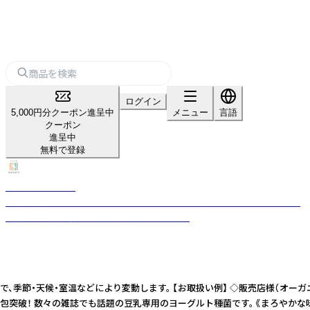
ログイン
5,000円分クーポン進呈中
メニュー
言語
クーポン
進呈中
無料で登録
モノエル-naturi-
“発酵の知恵”を、日常に。 モノエル-naturi-は、家族みんなで楽しめる やさ
しい発酵のある暮らしをお手伝いしています。
で、季節・天候・室温などにより変動します。 【お取扱い例】 ◇販売店様（オー
計3万包突破！ 数々の雑誌でも話題の豆乳専用のヨーグルト種菌です。 《まろや