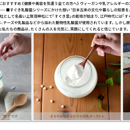
こんな方におすすすめ 《健康や美容を気遣う全ての方へ》 ヴィーガンや乳アレル
------- ■すぐき乳酸菌シリーズにかけた想い "日本古来の文化や暮らし
前、京都最古の神社として名高い上賀茂神社にて「すぐき菜」の栽培が始まり、江
ーグルトには、チーズや乳製品などから採れた動物性乳酸菌が使用されています。 
た私たちの商品は、たくさんの人を元気に、笑顔にしてくれると信じています。