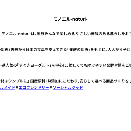
モノエル-naturi-
。 モノエル-naturi-は、家族みんなで楽しめる やさしい発酵のある暮らしを
の知恵』古来から日本の食卓を支えてきた「発酵の知恵」をもとに、大人から子
 一番人気の「すぐきヨーグルト」を中心に、忙しくても続けやすい発酵習慣をご
素材はシンプルに』 国産原料・無添加にこだわり、安心して選べる商品づくりを
ルメイド
エコフレンドリー
ソーシャルグッド
酵の邪魔をしない「米粉」を使用することで製品化に成功しまし