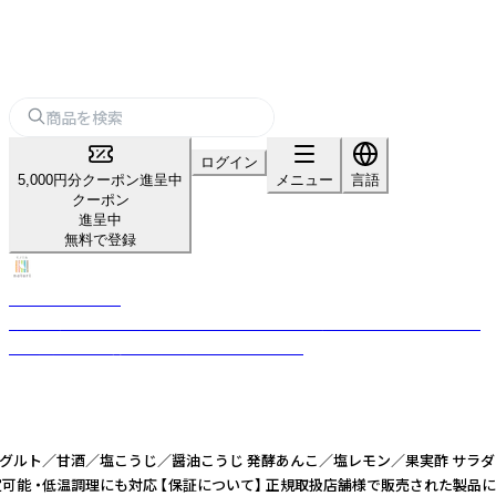
ログイン
5,000円分クーポン進呈中
メニュー
言語
クーポン
進呈中
無料で登録
モノエル-naturi-
“発酵の知恵”を、日常に。 モノエル-naturi-は、家族みんなで楽しめる やさ
しい発酵のある暮らしをお手伝いしています。
／甘酒／塩こうじ／醤油こうじ 発酵あんこ／塩レモン／果実酢 サラダチキン／ロ
設定可能 ・低温調理にも対応 【保証について】 正規取扱店舗様で販売された製