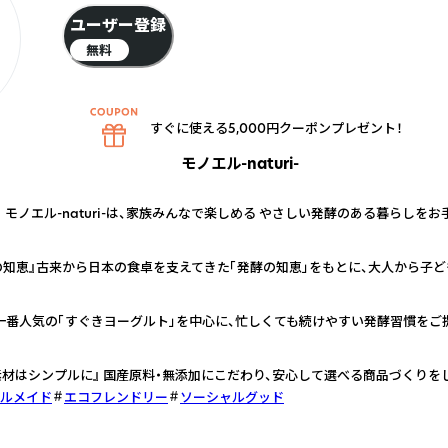
ユーザー登録
無料
すぐに使える5,000円クーポンプレゼント！
モノエル-naturi-
。 モノエル-naturi-は、家族みんなで楽しめる やさしい発酵のある暮らしを
の知恵』古来から日本の食卓を支えてきた「発酵の知恵」をもとに、大人から子
 一番人気の「すぐきヨーグルト」を中心に、忙しくても続けやすい発酵習慣をご
素材はシンプルに』 国産原料・無添加にこだわり、安心して選べる商品づくりを
ルメイド
エコフレンドリー
ソーシャルグッド