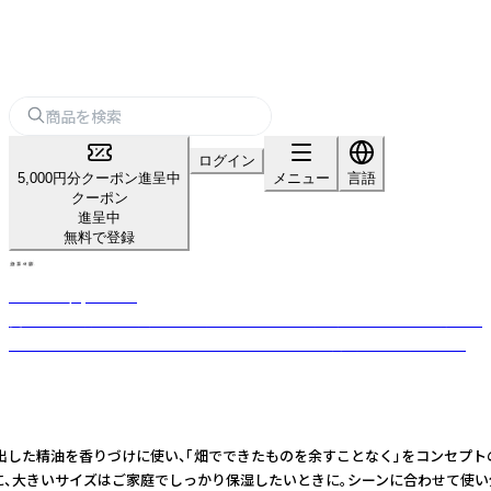
ログイン
5,000円分クーポン進呈中
メニュー
言語
クーポン
進呈中
無料で登録
無茶々園 / yaetoco
愛媛県で環境保全型農業と地域づくりに取り組む生産者団体です。 「畑でで
きたものを、余すことなく」をコンセプトに、様々な商品をお届けします。
抽出した精油を香りづけに使い、「畑でできたものを余すことなく」をコンセプ
ときに、大きいサイズはご家庭でしっかり保湿したいときに。シーンに合わせて使い