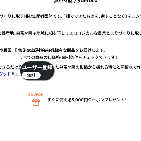
無茶々園 / yaetoco
づくりに取り組む生産者団体です。 「畑でできたものを、余すことなく」をコン
柑橘産地、無茶々園は地域に根を下してエコロジカルな農業とまりづくりに取
や野菜。それらを主原料とした様々な商品をお届けします。
無料のユーザー登録で
すべての商品の卸価格・取引条件をチェックできます！
ユーザー登録
」は、できるだけ農薬に頼らず栽培した無茶々園の柑橘から採れる精油と蒸留水で作
グッド
エコフレンドリー
無料
すぐに使える5,000円クーポンプレゼント！