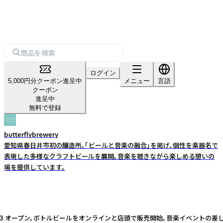
ログイン
5,000円分クーポン進呈中
メニュー
言語
クーポン
進呈中
無料で登録
butterflybrewery
愛知県春日井市初の醸造所。「ビールと音楽の融合」を掲げ、個性を楽器名で
表現した多様なクラフトビールを展開。音楽を聴きながら楽しめる憩いの
場を提供しています。
について 2021年 11/3 オープン。ボトルビールをオンラインと店頭で販売開