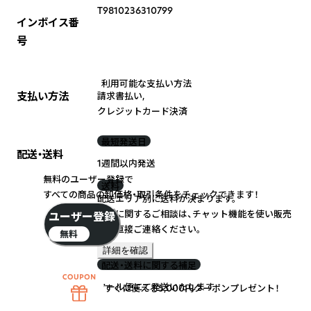
T9810236310799
インボイス番
号
利用可能な支払い方法
支払い方法
請求書払い
,
クレジットカード決済
最短発送日
配送・送料
1週間以内発送
無料のユーザー登録で
送料
すべての商品の卸価格・取引条件をチェックできます！
配送エリア別に送料が決まります。
送料に関するご相談は、チャット機能を使い販売
ユーザー登録
元に直接ご連絡ください。
無料
詳細を確認
配送・送料に関する補足
クール便にて発送いたします
すぐに使える5,000円クーポンプレゼント！