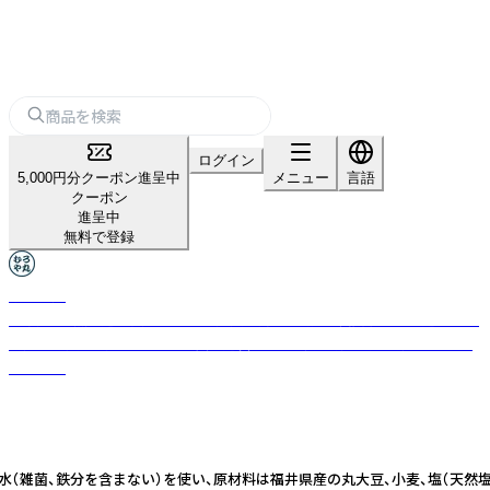
ログイン
5,000円分クーポン進呈中
メニュー
言語
クーポン
進呈中
無料で登録
むろや丸
無添加・天然醸造を貫く450年の歴史を持つ老舗「室次醤油」と、厳選された
海産物を扱う「小田こんぶ」が共同運営する、伝統の調味料と海産物のブラ
ンドです
水（雑菌、鉄分を含まない）を使い、原材料は福井県産の丸大豆、小麦、塩（天然