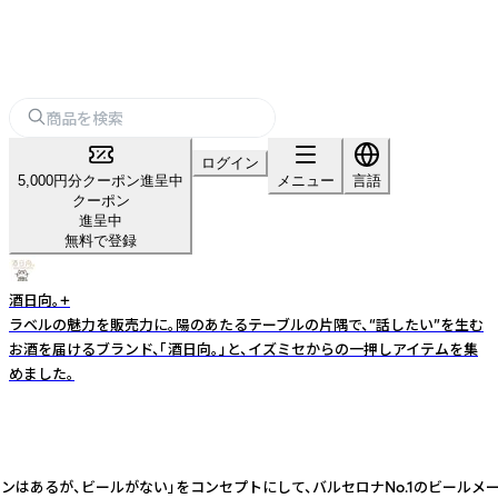
ログイン
5,000円分クーポン進呈中
メニュー
言語
クーポン
進呈中
無料で登録
酒日向。+
ラベルの魅力を販売力に。陽のあたるテーブルの片隅で、“話したい”を生む
お酒を届けるブランド、「酒日向。」と、イズミセからの一押しアイテムを集
めました。
ワインはあるが、ビールがない」をコンセプトにして、バルセロナNo.1のビー