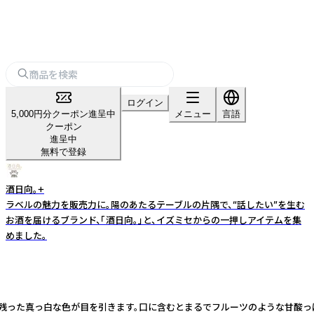
ログイン
5,000円分クーポン進呈中
メニュー
言語
クーポン
進呈中
無料で登録
酒日向。+
ラベルの魅力を販売力に。陽のあたるテーブルの片隅で、“話したい”を生む
お酒を届けるブランド、「酒日向。」と、イズミセからの一押しアイテムを集
めました。
残った真っ白な色が目を引きます。口に含むとまるでフルーツのような甘酸っぱ