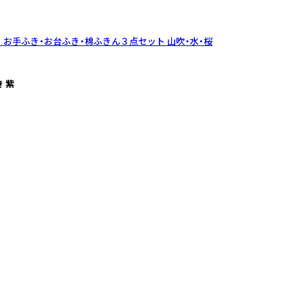
】 お手ふき・お台ふき・棉ふきん３点セット
山吹・水・桜
 紫