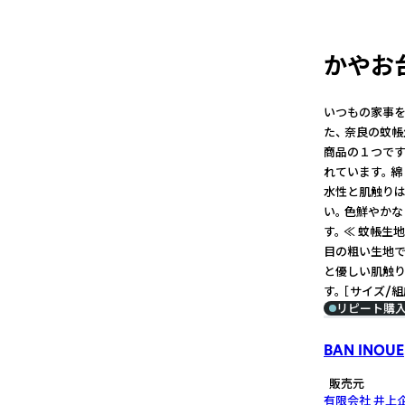
かやお
いつもの家事を
た、 奈良の蚊
商品の１つです
れています。 
水性と肌触りは
い。 色鮮やか
す。 ≪ 蚊帳生
目の粗い生地で
と優しい肌触り
す。 ［サイズ/
リピート購
BAN INOUE
販売元
有限会社 井上