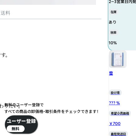
2~3営業日内
在庫
・送料
あり
税率
10
%
。

空
掛け率
??? %
無料のユーザー登録で
りたい。

すべての商品の卸価格・取引条件をチェックできます！
希望小売価格
ユーザー登録
￥700
無料
最短発送日