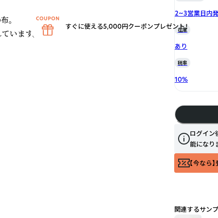
2~3営業日内
。

すぐに使える5,000円クーポンプレゼント！
在庫
ています。



あり
税率
10
%
ログイン
能になり
【今なら】
関連するサン