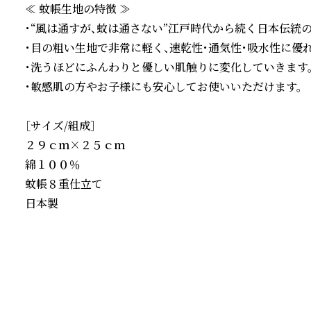
≪ 蚊帳生地の特徴 ≫

・“風は通すが、蚊は通さない”江戸時代から続く日本伝統の布
・目の粗い生地で非常に軽く、速乾性・通気性・吸水性に優れ
・洗うほどにふんわりと優しい肌触りに変化していきます。
・敏感肌の方やお子様にも安心してお使いいただけます。

［サイズ/組成］

２９ｃｍ×２５ｃｍ

綿１００％

蚊帳８重仕立て

日本製
続きを読む