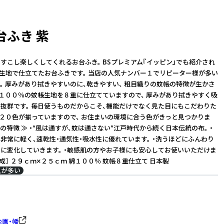
台ふき 紫
すこし楽しくしてくれるお台ふき。 BSプレミアム『イッピン』でも紹介され
帳生地で仕立てたお台ふきです。 当店の人気ナンバー１でリピーター様が多い
。 厚みがあり拭きやすいのに、乾きやすい、 粗目織りの蚊帳の特徴が生かさ
綿１００％の蚊帳生地を８重に仕立てていますので、 厚みがあり拭きやすく吸
抜群です。 毎日使うものだからこそ、機能だけでなく見た目にもこだわりた
な２０色が揃っていますので、 お住まいの環境に合う色がきっと見つかりま
地の特徴 ≫ ・“風は通すが、蚊は通さない”江戸時代から続く日本伝統の布。 ・
非常に軽く、速乾性・通気性・吸水性に優れています。 ・洗うほどにふんわり
に変化していきます。 ・敏感肌の方やお子様にも安心してお使いいただけま
組成］ ２９ｃｍ×２５ｃｍ 綿１００％ 蚊帳８重仕立て 日本製
入が多い
企画・幡