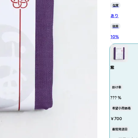
在庫
あり
税率
10
%
紫
掛け率
??? %
希望小売価格
￥700
最短発送日