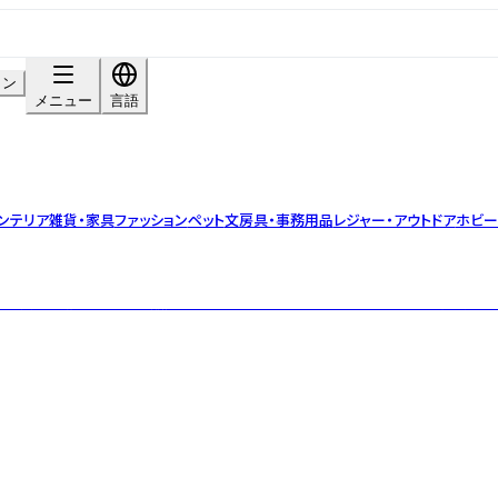
イン
メニュー
言語
ンテリア雑貨・家具
ファッション
ペット
文房具・事務用品
レジャー・アウトドア
ホビー
雑貨や衣服などを企画販売するライフスタイルブランド。made in 奈良で