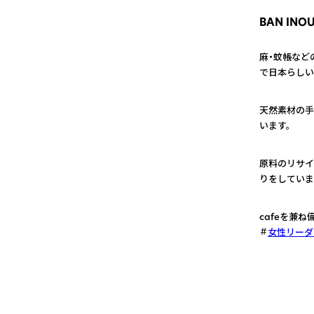
BAN INO
麻・蚊帳など
で日本らしい
1
天然素材の手
います。
2
原料のリサイ
りをしていま
3
cafeを兼
女性リーダ