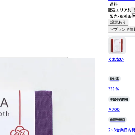
送料
配送エリア別
販売・取引条
設定あり
ブランド情
くれない
掛け率
??? %
希望小売価格
￥700
最短発送日
2~3営業日内