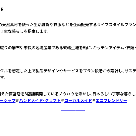
UE
の天然素材を使った生活雑貨や衣服などを企画販売するライフスタイルブランド。m
丁寧な暮らしを提案します。
織りの麻布や奈良の地場産業である蚊帳生地を軸に、キッチンアイテム・衣類
クルを想定した上で製品デザインやサービスをプラン段階から設計し、サス
す。
ね備えた直営店を3店舗展開しているノウハウを活かし、日本らしい丁寧な暮らし
ーシップ
ハンドメイド・クラフト
ローカルメイド
エコフレンドリー
さらに詳しく