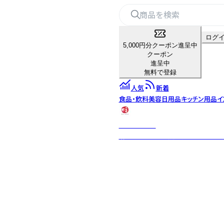
ログ
5,000円分クーポン進呈中
クーポン
進呈中
無料で登録
人気
新着
食品・飲料
美容
日用品
キッチン用品
イ
BAN INOUE
麻・蚊帳などの天然素材を使った生活