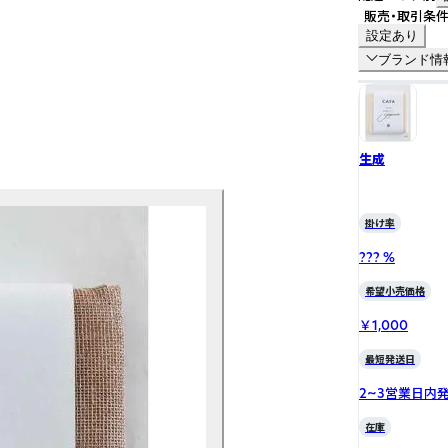
販売・取引条
設定あり
ブランド情
生成
掛け率
??? %
希望小売価格
￥1,000
最短発送日
2~3営業日内
在庫