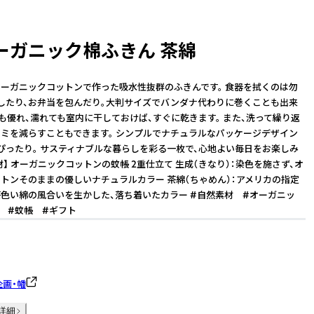
ーガニック棉ふきん 茶綿
ーガニックコットンで作った吸水性抜群のふきんです。 食器を拭くのは勿
したり、お弁当を包んだり。大判サイズでバンダナ代わりに巻くことも出来
にも優れ、濡れても室内に干しておけば、すぐに乾きます。 また、洗って繰り返
ミを減らすこともできます。 シンプルでナチュラルなパッケージデザイン
ぴったり。 サスティナブルな暮らしを彩る一枚で、心地よい毎日をお楽しみ
材】 オーガニックコットンの蚊帳 2重仕立て 生成（きなり）：染色を施さず、オ
トンそのままの優しいナチュラルカラー 茶綿（ちゃめん）：アメリカの指定
色い綿の風合いを生かした、落ち着いたカラー #自然素材 #オーガニッ
 #蚊帳 #ギフト
企画・幡
詳細