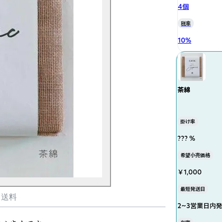
4個
税率
10
%
茶綿
掛け率
??? %
希望小売価格
￥1,000
最短発送日
・送料
2~3営業日内