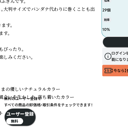
きんです。

在庫
り。大判サイズでバンダナ代わりに巻くことも出
29個
税率
す。

10
%
す。

ぴったり。

ログイン
しみください。

能になり
【今なら】
ままの優しいナチュラルカラー

風合いを生かした、落ち着いたカラー

無料のユーザー登録で
すべての商品の卸価格・取引条件をチェックできます！
ト
ユーザー登録
無料