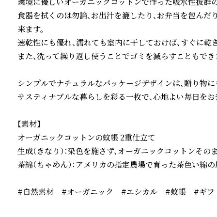
環境に優しいオーガニックコットンで作った吸水性抜群のふ
食器を拭くのは勿論、お出汁を漉したり、お弁当を包んだ
来ます。

速乾性にも優れ、濡れても室内に干しておけば、すぐに乾きま
また、洗って繰り返し使うことでゴミを減らすこともできま
シンプルでナチュラルなパッケージデザインは、贈り物にも
サスティナブルな暮らしを彩る一枚で、心地よい毎日をお楽
【素材】

オーガニックコットンの蚊帳 2重仕立て

生成（きなり）：染色を施さず、オーガニックコットンその
茶綿（ちゃめん）：アメリカの指定農場で育った茶色い綿の
#自然素材　#オーガニック　#エシカル　#蚊帳　#ギフ
続きを読む