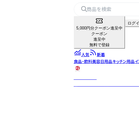
ログ
5,000円分クーポン進呈中
クーポン
進呈中
無料で登録
人気
新着
食品・飲料
美容
日用品
キッチン用品
イ
BAN INOUE
麻・蚊帳などの天然素材を使った生活