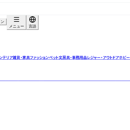
イン
メニュー
言語
ンテリア雑貨・家具
ファッション
ペット
文房具・事務用品
レジャー・アウトドア
ホビー
雑貨や衣服などを企画販売するライフスタイルブランド。made in 奈良で