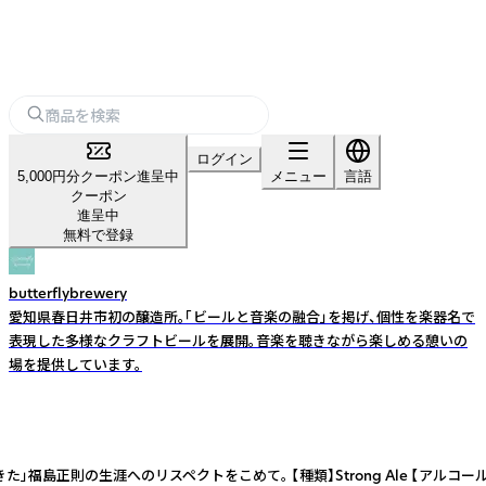
ログイン
5,000円分クーポン進呈中
メニュー
言語
クーポン
進呈中
無料で登録
butterflybrewery
愛知県春日井市初の醸造所。「ビールと音楽の融合」を掲げ、個性を楽器名で
表現した多様なクラフトビールを展開。音楽を聴きながら楽しめる憩いの
場を提供しています。
涯へのリスペクトをこめて。 【種類】Strong Ale 【アルコール度数】