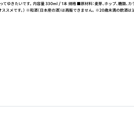
。 内容量 330ml / 1本 規格 ■原材料：麦芽、ホップ、糖類、カラギ
スメです。） ※和酒（日本産の酒）は再販できません。 ※20歳未満の飲酒は