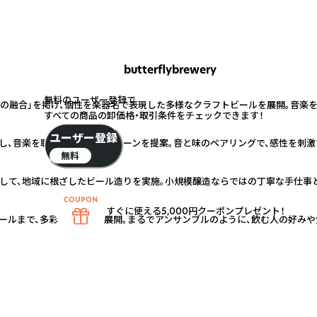
butterflybrewery
無料のユーザー登録で
楽の融合」を掲げ、個性を楽器名で表現した多様なクラフトビールを展開。音楽
すべての商品の卸価格・取引条件をチェックできます！
ユーザー登録
し、音楽を聴きながら楽しむシーンを提案。音と味のペアリングで、感性を刺激
無料
して、地域に根ざしたビール造りを実施。小規模醸造ならではの丁寧な手仕事と
すぐに使える5,000円クーポンプレゼント！
ールまで、多彩な味わいを展開。まるでアンサンブルのように、飲む人の好みや