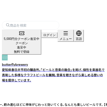
ログイン
5,000円分クーポン進呈中
メニュー
言語
クーポン
進呈中
無料で登録
butterflybrewery
愛知県春日井市初の醸造所。「ビールと音楽の融合」を掲げ、個性を楽器名で
表現した多様なクラフトビールを展開。音楽を聴きながら楽しめる憩いの
場を提供しています。
どに辛味がじわっと効いてくる、なんとも楽しいビールです。 【種類】Amber 