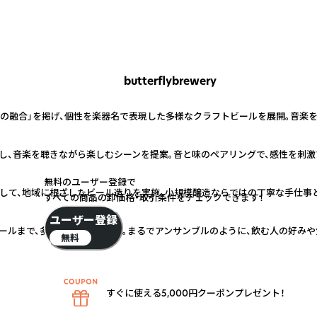
butterflybrewery
楽の融合」を掲げ、個性を楽器名で表現した多様なクラフトビールを展開。音楽
し、音楽を聴きながら楽しむシーンを提案。音と味のペアリングで、感性を刺激
無料のユーザー登録で
して、地域に根ざしたビール造りを実施。小規模醸造ならではの丁寧な手仕事と
すべての商品の卸価格・取引条件をチェックできます！
ユーザー登録
ールまで、多彩な味わいを展開。まるでアンサンブルのように、飲む人の好みや
無料
すぐに使える5,000円クーポンプレゼント！