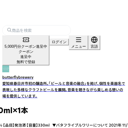
ログイン
5,000円分クーポン進呈中
メニュー
言語
クーポン
進呈中
無料で登録
butterflybrewery
愛知県春日井市初の醸造所。「ビールと音楽の融合」を掲げ、個性を楽器名で
表現した多様なクラフトビールを展開。音楽を聴きながら楽しめる憩いの
場を提供しています。
0ml×1本
】5.5％ 【品目】発泡酒 【容量】330ml ▼バタフライブルワリーについて