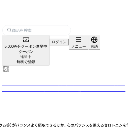
ログイン
5,000円分クーポン進呈中
メニュー
言語
クーポン
進呈中
無料で登録
マヤナッツ
古代マヤから伝わるグアテマラの熱帯林に自生する「ラモン」の木の実スー
パーフードマヤナッツ。 森も人も守り、幸せな循環を創り出すフェアトレー
ドブランド
シウム等）がバランスよく摂取できるほか、 心のバランスを整えるセロトニン