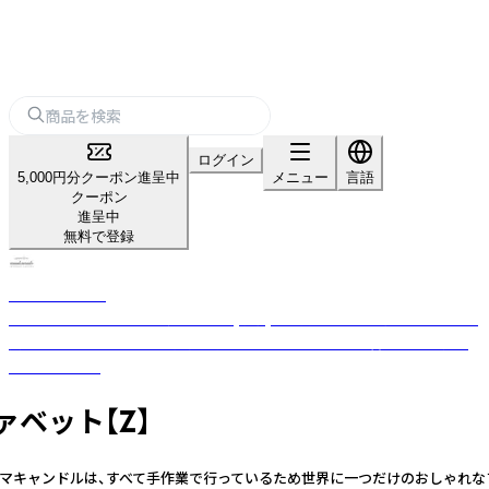
ログイン
5,000円分クーポン進呈中
メニュー
言語
クーポン
進呈中
無料で登録
nanakamado
100%ピュアエッセンシャルオイル(精油)を使用した、おしゃれなアロマ雑
貨ブランド。ひとつひとつ丁寧に手作業でつくった優しい香りのフレグラ
ンスアイテム。
ァベット【Z】
インアロマキャンドルは、すべて手作業で行っているため世界に一つだけのおし