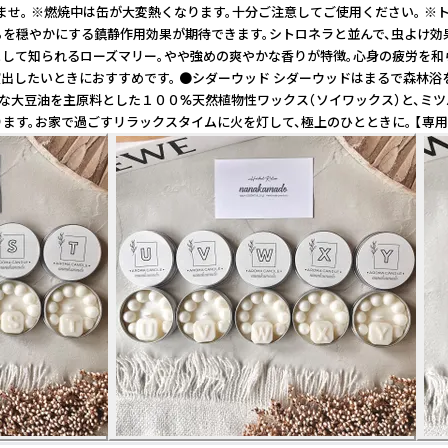
。 ※燃焼中は缶が大変熱くなります。十分ご注意してご使用ください。 ※トレ
ちを穏やかにする鎮静作用効果が期待できます。シトロネラと並んで、虫よけ
るとして知られるローズマリー。やや強めの爽やかな香りが特徴。心身の疲労を
出したいときにおすすめです。 ●シダーウッド シダーウッドはまるで森林浴
大豆油を主原料とした１００%天然植物性ワックス（ソイワックス）と、ミツバチ
す。お家で過ごすリラックスタイムに火を灯して、極上のひとときに。 【専用