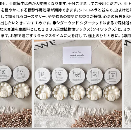
。 ※燃焼中は缶が大変熱くなります。十分ご注意してご使用ください。 ※トレ
ちを穏やかにする鎮静作用効果が期待できます。シトロネラと並んで、虫よけ
るとして知られるローズマリー。やや強めの爽やかな香りが特徴。心身の疲労を
出したいときにおすすめです。 ●シダーウッド シダーウッドはまるで森林浴
大豆油を主原料とした１００%天然植物性ワックス（ソイワックス）と、ミツバチ
す。お家で過ごすリラックスタイムに火を灯して、極上のひとときに。 【専用