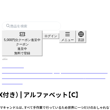
ログイン
5,000円分クーポン進呈中
メニュー
言語
クーポン
進呈中
無料で登録
nanakamado
100%ピュアエッセンシャルオイル(精油)を使用した、おしゃれなアロマ雑
貨ブランド。ひとつひとつ丁寧に手作業でつくった優しい香りのフレグラ
ンスアイテム。
き） | アルファベット【C】
インアロマキャンドルは、すべて手作業で行っているため世界に一つだけのおし