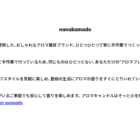
nanakamado
を使用した、おしゃれなアロマ雑貨ブランド。ひとつひとつ丁寧に手作業でつく
て手作業で行っているため、同じものはひとつとない、あなただけの"アロマフレ
フスタイルを気軽に楽しめ、普段の生活にアロマの香りをすぐにとりいれてい
がいるご家庭でも安心して香りを楽しめます。 アロマキャンドルはそっと火を
on goooods