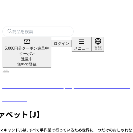
ログイン
5,000円分クーポン進呈中
メニュー
言語
クーポン
進呈中
無料で登録
nanakamado
100%ピュアエッセンシャルオイル(精油)を使用した、おしゃれなアロマ雑
貨ブランド。ひとつひとつ丁寧に手作業でつくった優しい香りのフレグラ
ンスアイテム。
ァベット【J】
インアロマキャンドルは、すべて手作業で行っているため世界に一つだけのおし