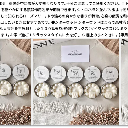
。 ※燃焼中は缶が大変熱くなります。十分ご注意してご使用ください。 ※トレ
ちを穏やかにする鎮静作用効果が期待できます。シトロネラと並んで、虫よけ
るとして知られるローズマリー。やや強めの爽やかな香りが特徴。心身の疲労を
出したいときにおすすめです。 ●シダーウッド シダーウッドはまるで森林浴
大豆油を主原料とした１００%天然植物性ワックス（ソイワックス）と、ミツバチ
す。お家で過ごすリラックスタイムに火を灯して、極上のひとときに。 【専用