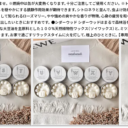
。 ※燃焼中は缶が大変熱くなります。十分ご注意してご使用ください。 ※トレ
ちを穏やかにする鎮静作用効果が期待できます。シトロネラと並んで、虫よけ
るとして知られるローズマリー。やや強めの爽やかな香りが特徴。心身の疲労を
出したいときにおすすめです。 ●シダーウッド シダーウッドはまるで森林浴
大豆油を主原料とした１００%天然植物性ワックス（ソイワックス）と、ミツバチ
す。お家で過ごすリラックスタイムに火を灯して、極上のひとときに。 【専用