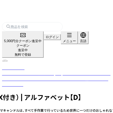
ログイン
5,000円分クーポン進呈中
メニュー
言語
クーポン
進呈中
無料で登録
nanakamado
100%ピュアエッセンシャルオイル(精油)を使用した、おしゃれなアロマ雑
貨ブランド。ひとつひとつ丁寧に手作業でつくった優しい香りのフレグラ
ンスアイテム。
き） | アルファベット【D】
インアロマキャンドルは、すべて手作業で行っているため世界に一つだけのおし