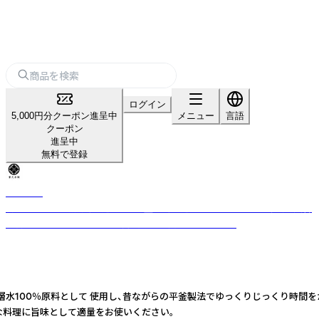
ログイン
5,000円分クーポン進呈中
メニュー
言語
クーポン
進呈中
無料で登録
重久本舗
創業1805年老舗黒酢醸造場『重久盛一酢醸造場』は、「食から体の健康・美容
を創る」というコンセプトの商品を取り揃えております。
原料として 使用し、昔ながらの平釜製法でゆっくりじっくり時間をかけて丹念に仕
いろな料理に旨味として適量をお使いください。