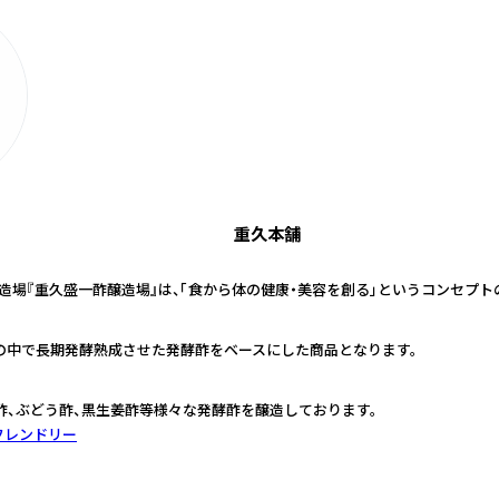
重久本舗
醸造場『重久盛一酢醸造場』は、「食から体の健康・美容を創る」というコンセプ
の中で長期発酵熟成させた発酵酢をベースにした商品となります。
酢、ぶどう酢、黒生姜酢等様々な発酵酢を醸造しております。
フレンドリー