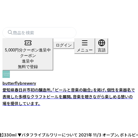
ログイン
5,000円分クーポン進呈中
メニュー
言語
クーポン
進呈中
無料で登録
butterflybrewery
愛知県春日井市初の醸造所。「ビールと音楽の融合」を掲げ、個性を楽器名で
表現した多様なクラフトビールを展開。音楽を聴きながら楽しめる憩いの
場を提供しています。
泡酒 【容量】330ml ▼バタフライブルワリーについて 2021年 11/3