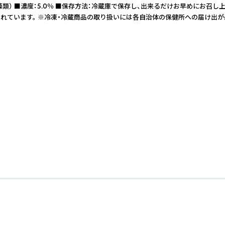
（海藻類） ■濃度：5.0％ ■保存方法：冷蔵庫で保存し、出来るだけお早めにお
されています。 ※冷凍・冷蔵商品の取り扱いには各自治体の保健所への届け出が