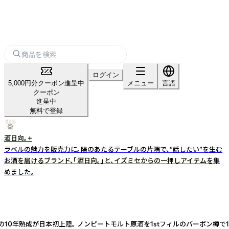
ログイン
5,000円分クーポン進呈中
メニュー
言語
クーポン
進呈中
無料で登録
酒日向。+
ラベルの魅力を販売力に。陽のあたるテーブルの片隅で、“話したい”を生む
お酒を届けるブランド、「酒日向。」と、イズミセからの一押しアイテムを集
めました。
の10年熟成が日本初上陸。 ノンピートモルト原酒を1stフィルのバーボン