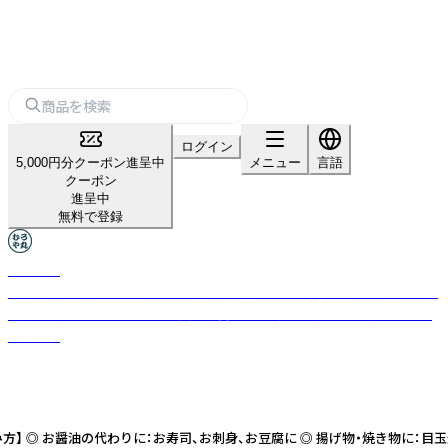
ログイン
5,000円分クーポン進呈中
メニュー
言語
クーポン
進呈中
無料で登録
むろや丸
無添加・天然醸造を貫く450年の歴史を持つ老舗「室次醤油」と、厳選された
海産物を扱う「小田こんぶ」が共同運営する、伝統の調味料と海産物のブラ
ンドです
 お醤油の代わりに：お寿司、お刺身、お豆腐に ◎ 揚げ物・焼き物に：目玉焼き、