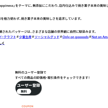
e happiness」をテーマに、無添加にこだわり、店内仕込みで焼き菓子本来の美
料を極力使わず、焼き菓子本来の美味しさを追求しています。
練されたパッケージは、さまざまな店舗の世界観に自然に馴染みます。
ド・クラフト
少量生産
ソーシャルグッド
Only on goooods
Not on Am
しく
無料のユーザー登録で
すべての商品の卸価格・取引条件をチェックできます！
ユーザー登録
無料