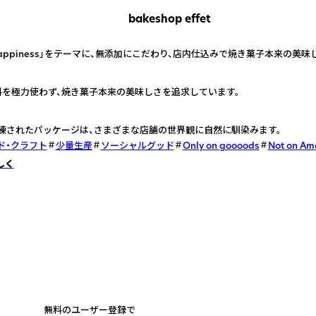
bakeshop effet
e happiness」をテーマに、無添加にこだわり、店内仕込みで焼き菓子本来の美
料を極力使わず、焼き菓子本来の美味しさを追求しています。
練されたパッケージは、さまざまな店舗の世界観に自然に馴染みます。
ド・クラフト
少量生産
ソーシャルグッド
Only on goooods
Not on Am
しく
無料のユーザー登録で