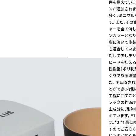
件を揃えています
ンが追加されま
多く、ミニマル
す。 また、そ
ャーを全て消し
ンカラーとなり
脂に溶いて塗装
も適合していま
対して少しデリ
ピードを抑える
性樹脂（ポリ乳
くりである漆
た。 ＊回収さ
とができ、内側
工程に回すこと
ラックの約86
主成分に、耐熱
えています。 
す。*2 *1
すのでご安心く
いものが多くあ