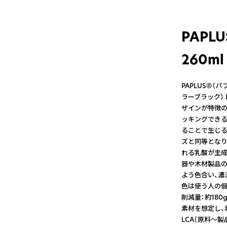
PAP
260ml
PAPLUS®（パプ
ラーブラック） L
ザインが特徴の
ッキングできる
ることで生じる
ズと同等となり
れる乳酸が主成
器や木材製品の
よう色合い、濃
色は使う人の個
削減量：約180
素材を想定し、
LCA（原料〜