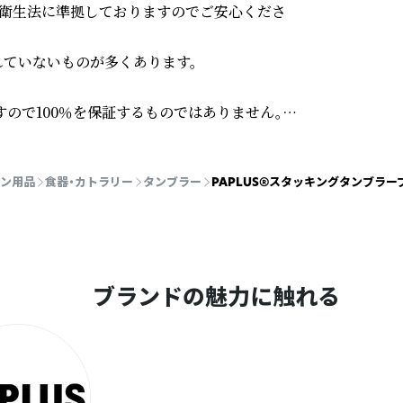
品衛生法に準拠しておりますのでご安心くださ
ていないものが多くあります。

ので100％を保証するものではありません。

ン用品
食器・カトラリー
タンブラー
PAPLUS®スタッキングタンブラーブ
のが多い中、PAPLUS®スタッキングタンブ
飲み物にお使いいただけます。

素材感を生かすためシンプルなデザインにこだわ
ブランドの魅力に触れる
施し、ミニマムはシルエットとマッチしたマッ