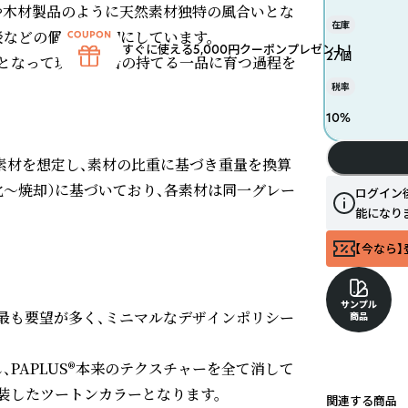
や木材製品のように天然素材独特の風合いとな
在庫
などの個性を大切にしています。

すぐに使える5,000円クーポンプレゼント！
27個
となって現れ、愛着の持てる一品に育つ過程を
税率
10
%
）素材を想定し、素材の比重に基づき重量を換算
化〜焼却）に基づいており、各素材は同一グレー
ログイン
能になり
【今なら】
サンプル
最も要望が多く、ミニマルなデザインポリシー
商品
PAPLUS®本来のテクスチャーを全て消して
したツートンカラーとなります。

関連する商品