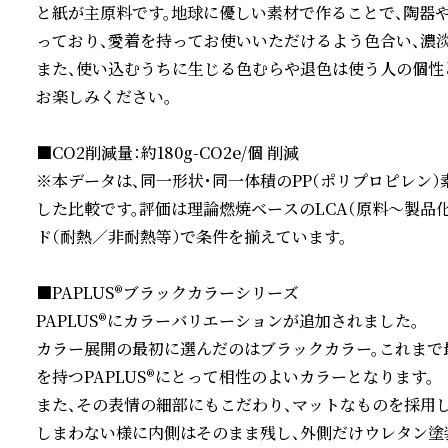
と紙が主原料です。地球に優しい素材で作ることで、陶器
っており、愛着を持ってお使いいただけるよう色合い、濃淡
また、使い込むうちに生じる色むらや退色は使う人の個性
お楽しみください。

■CO2削減量：約180g-CO2e/個 削減

※本データは、同一形状・同一体積のPP（ポリプロピレン
した比較です。評価は理論燃焼ベースのLCA（原料〜製品
ド（耐熱／非耐熱等）で条件を揃えています。

■PAPLUS®ブラックカラーシリーズ

PAPLUS®にカラーバリエーションが追加されました。

カラー展開の最初に選んだのはブラックカラー。これまで
を持つPAPLUS®にとって相性のよいカラーとなります。

また、その表情の細部にもこだわり、マットなものを採用し、
しまわない様に内側はそのまま残し、外側だけウレタン塗装