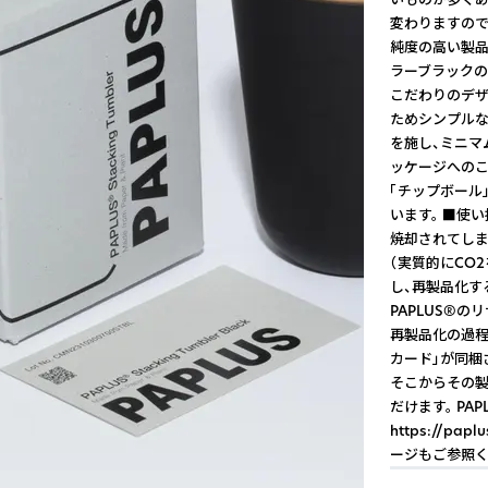
変わりますので
純度の高い製品
ラーブラックの
こだわりのデザ
ためシンプルな
を施し、ミニマ
ッケージへのこ
「チップボール
います。 ■使
焼却されてしま
（実質的にCO
し、再製品化す
PAPLUS®のリ
再製品化の過程
カード」が同梱
そこからその製
だけます。 P
https://pa
ージもご参照ください