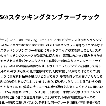
LUS®スタッキングタンブラーブラック
ラス） Paplus® Stacking Tumbler Black（パプラススタッキングタンブ
ot.No. CMN2310300700STBL PAPLUS®タンブラー同様のミニマルなデ
スタッキングタンブラーの表面にマットブラック塗装を施しました。 スタ
のでキッチンのスペースが効率的に使えます。底面に向かって厚みを持たせ
安定感ある重量バランスもグッド！ 容量は一般的なカフェのショートサイ
ます。 PAPLUS®製品の原材料は、トウモロコシのデンプンを発酵して得ら
分のPLA(ポリ乳酸)と紙が主原料です。地球に優しい素材で作ることで、陶
ように天然素材独特の風合いとなっており、愛着を持ってお使いいただける
淡などの個性を大切にしています。 また、使い込むうちに生じる色むらや退
性となって現れ、愛着の持てる一品に育つ過程をお楽しみください。 ■CO2
g-CO2e/個 削減 ※本データは、同一形状・同一体積のPP（ポリプロピレン）
素材の比重に基づき重量を換算した比較です。評価は理論燃焼ベースの
製品化〜焼却）に基づいており、各素材は同一グレード（耐熱／非耐熱等）で条