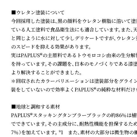
■ウレタン塗装について

今回採用した塗装は、黒の顔料をウレタン樹脂に溶いて塗
ている人工塗料で食品衛生法にも適合しています。また、天
と同じように水に対して少しデリケートですが、ウレタン
のスピードを抑える効果があります。

実はPAPLUS®の主原料であるトウモロコシ由来の生分
を持っています。その課題を、日本のモノづくりである漆
より解決することができました。

＊回収されたカラーバリエーションは塗装部分をグライン
装をしていないので効率よくPAPLUS®の純粋な材料だけ
■地球と調和する素材

PAPLUS®スタッキングタンブラーブラックの約86％
でできています。その主成分に、耐熱性機能を担保するため
7％）を加えています。 *1　また、素材の大部分は微生物の