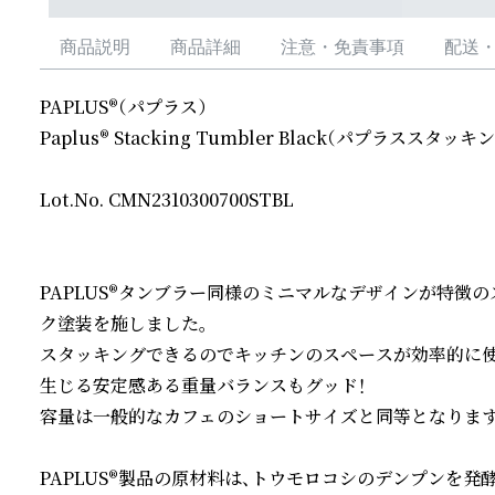
商品説明
商品詳細
注意・免責事項
配送
PAPLUS®（パプラス）

Paplus® Stacking Tumbler Black（パプラスス
Lot.No. CMN2310300700STBL

PAPLUS®タンブラー同様のミニマルなデザインが特徴
ク塗装を施しました。

スタッキングできるのでキッチンのスペースが効率的に使
生じる安定感ある重量バランスもグッド！

容量は一般的なカフェのショートサイズと同等となります。
PAPLUS®製品の原材料は、トウモロコシのデンプンを発