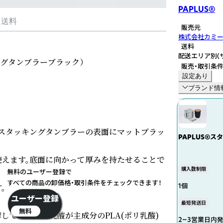
PAPLUS®
・送料
販売元
株式会社カミ
送料
配送エリア別
(
タッキングタンブラーブラック）

販売・取引条
設定あり
ブランド情
のスタッキングタンブラーの表面にマットブラッ
PAPLUS®ス
えます。底面に向かって厚みを持たせることで
購入数制限
無料のユーザー登録で
すべての商品の卸価格・取引条件をチェックできます！
1個


ユーザー登録
最短発送日
無料
酵して得られる乳酸が主成分のPLA(ポリ乳酸)
2~3営業日内