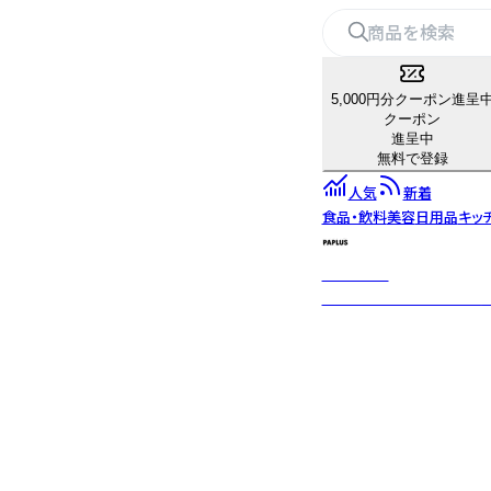
5,000円分クーポン進呈
クーポン
進呈中
無料で登録
人気
新着
食品・飲料
美容
日用品
キッ
PAPLUS®
紙とトウモロコシの植物由