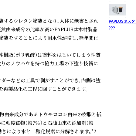
装するウレタン塗装となり、人体に無害とされ
PAPLUS®ス
???
然由来成分の比率が高いPAPLUSは木材製品
塗装をすることにより耐水性が増し、経年変化
解性樹脂（ポリ乳酸）は塗料をはじいてしまう性質
塗りのノウハウを持つ協力工場の下塗り技術に
ダーなどの工具で剥がすことができ、内側は塗
を再製品化の工程に回すことができます。

は植物由来成分であるトウモロコシ由来の樹脂と紙
に粘度鉱物（約7％）と石油由来の添加剤（約
働きにより水と二酸化炭素に分解されます。*2
