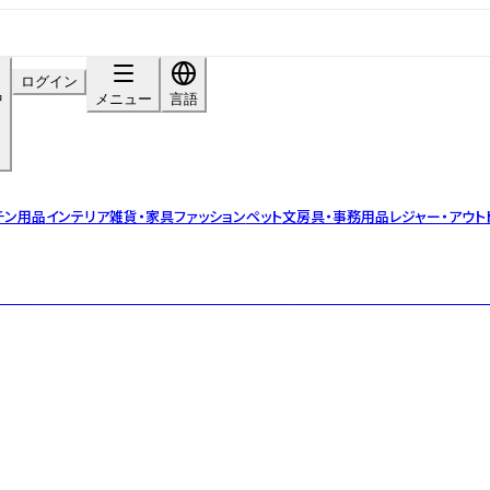
ログイン
中
メニュー
言語
チン用品
インテリア雑貨・家具
ファッション
ペット
文房具・事務用品
レジャー・アウト
来樹脂からできたサステナブル素材。 地球と調和するカップやタンブラーな