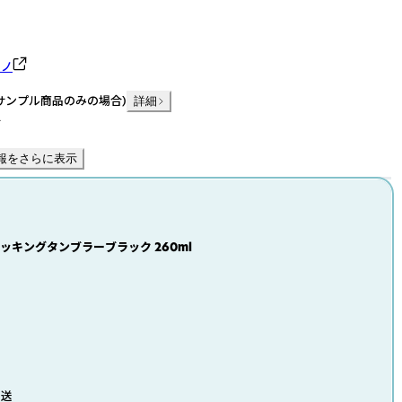
ーノ
サンプル商品のみの場合
)
詳細
件
報をさらに表示
タッキングタンブラーブラック 260ml
発送