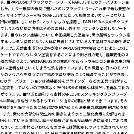
。 ■PAPLUS®ブラックカラーシリーズ PAPLUS®にカラーバリエーショ
した。 カラー展開の最初に選んだのはブラックカラー。これまで最も要望が
なデザインポリシーを持つPAPLUS®にとって相性のよいカラーとなりま
の表情の細部にもこだわり、マットなものを採用し、PAPLUS®本来のテクスチ
てしまわない様に内側はそのまま残し、外側だけウレタン塗装したツート
ます。 ■ウレタン塗装について 今回採用した塗装は、黒の顔料をウレタン樹
するウレタン塗装となり、人体に無害とされている人工塗料で食品衛生法に
す。また、天然由来成分の比率が高いPAPLUSは木材製品と同じように水に
ケートですが、ウレタン塗装をすることにより耐水性が増し、経年変化のス
効果があります。 実はPAPLUS®の主原料であるトウモロコシ由来の生分解
酸）は塗料をはじいてしまう性質を持っています。その課題を、日本のモノづ
塗りのノウハウを持つ協力工場の下塗り技術により解決することができまし
れたカラーバリエーションは塗装部分をグラインダーなどの工具で剥がすこ
は塗装をしていないので効率よくPAPLUS®の純粋な材料だけを再製品化の
ができます。 ■地球と調和する素材 PAPLUS®スタッキングタンブラーブ
％は植物由来成分であるトウモロコシ由来の樹脂と紙でできています。その
性機能を担保するために粘度鉱物（約7％）と石油由来の添加剤（約7％）を加
*1 また、素材の大部分は微生物の働きにより水と二酸化炭素に分解されま
 最低限使用している添加剤は、厚生労働省が定める食品衛生法に準拠しておりま
ださい。 エコ商材といわれるものの中には添加剤について言及されていな
ります。 ご注意ください。 *2 分解に要する時間や程度は環境により大きく