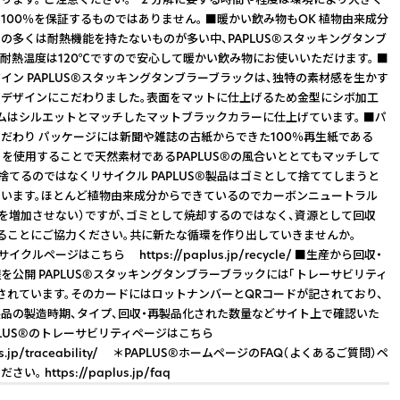
100％を保証するものではありません。 ■暖かい飲み物もOK 植物由来成分
の多くは耐熱機能を持たないものが多い中、PAPLUS®スタッキングタンブ
耐熱温度は120℃ですので安心して暖かい飲み物にお使いいただけます。 ■
イン PAPLUS®スタッキングタンブラーブラックは、独特の素材感を生かす
デザインにこだわりました。表面をマットに仕上げるため金型にシボ加工
ムはシルエットとマッチしたマットブラックカラーに仕上げています。 ■パ
だわり パッケージには新聞や雑誌の古紙からできた100％再生紙である
」を使用することで天然素材であるPAPLUS®の風合いととてもマッチして
い捨てるのではなくリサイクル PAPLUS®製品はゴミとして捨ててしまうと
います。ほとんど植物由来成分からできているのでカーボンニュートラル
2を増加させない）ですが、ゴミとして焼却するのではなく、資源として回収
ることにご協力ください。共に新たな循環を作り出していきませんか。
サイクルページはこちら https://paplus.jp/recycle/ ■生産から回収・
を公開 PAPLUS®スタッキングタンブラーブラックには「トレーサビリティ
されています。そのカードにはロットナンバーとQRコードが記されており、
品の製造時期、タイプ、回収・再製品化された数量などサイト上で確認いた
APLUS®のトレーサビリティページはこちら
plus.jp/traceability/ ＊PAPLUS®ホームページのFAQ（よくあるご質問）ペ
。 https://paplus.jp/faq