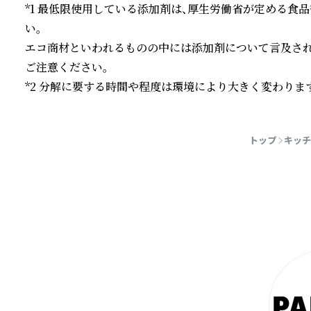
*1 最低限使用している添加剤は、厚生労働省が定める食
い。

エコ商材といわれるものの中には添加剤について言及され
ご注意ください。

*2 分解に要する時間や程度は環境により大きく変わります
続きを読む
■暖かい飲み物もOK

トップ
キッチ
植物由来成分純度の高い製品の多くは耐熱機能を持たないも
ラーブラックの耐熱温度は120℃ですので安心して暖かい
■こだわりのデザイン

PAPLUS®スタッキングタンブラーブラックは、独特の
りました。表面をマットに仕上げるため金型にシボ加工を
トブラックカラーに仕上げています。

■パッケージへのこだわり
