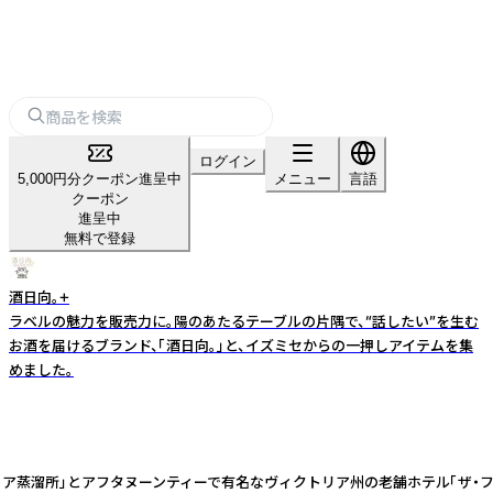
ログイン
5,000円分クーポン進呈中
メニュー
言語
クーポン
進呈中
無料で登録
酒日向。+
ラベルの魅力を販売力に。陽のあたるテーブルの片隅で、“話したい”を生む
お酒を届けるブランド、「酒日向。」と、イズミセからの一押しアイテムを集
めました。
ィクトリア蒸溜所」とアフタヌーンティーで有名なヴィクトリア州の老舗ホテル