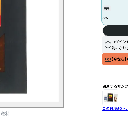
税率
8
%
ログイン
能になり
【今なら】
関連するサン
星の砂塩60ｇ、
・送料