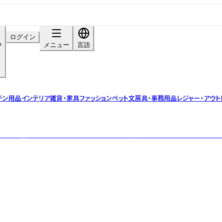
ログイン
中
メニュー
言語
チン用品
インテリア雑貨・家具
ファッション
ペット
文房具・事務用品
レジャー・アウト
造場『重久盛一酢醸造場』は、「食から体の健康・美容を創る」というコンセプトの