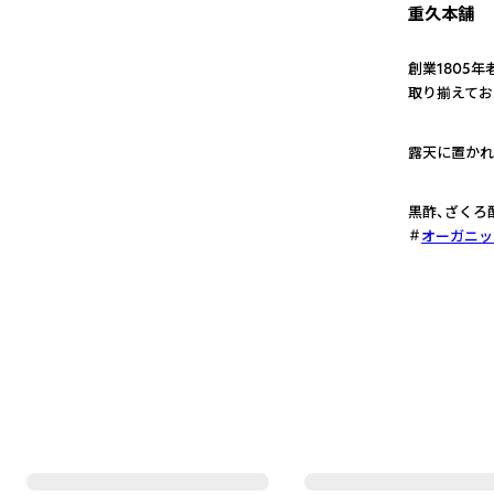
重久本舗
創業1805
取り揃えてお
1
露天に置かれ
2
黒酢、ざくろ
オーガニッ