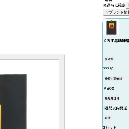
発送時に確定
ブランド情
くろず黒豚味噌
掛け率
??? %
希望小売価格
￥600
最短発送日
1週間以内発送
在庫
3セット