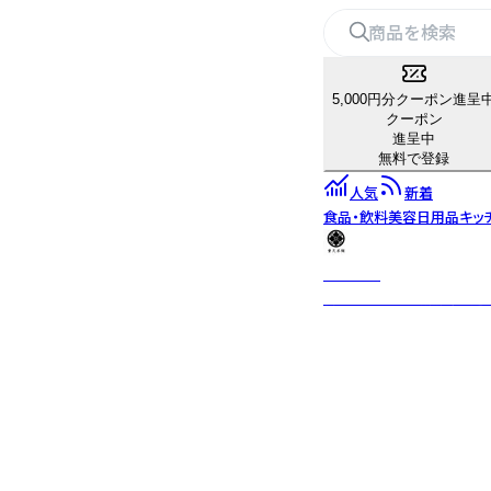
5,000円分クーポン進呈
クーポン
進呈中
無料で登録
人気
新着
食品・飲料
美容
日用品
キッ
重久本舗
創業1805年老舗黒酢醸