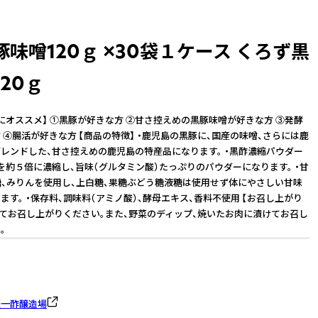
味噌120ｇ ×30袋１ケース くろず黒
20ｇ
にオススメ】 ①黒豚が好きな方 ②甘さ控えめの黒豚味噌が好きな方 ③発酵
 ④腸活が好きな方 【商品の特徴】 ・鹿児島の黒豚に、国産の味噌、さらには鹿
レンドした、甘さ控えめの鹿児島の特産品になります。 ・黒酢濃縮パウダー
を約５倍に濃縮し、旨味（グルタミン酸）たっぷりのパウダーになります。 ・甘
糖、みりんを使用し、上白糖、果糖ぶどう糖液糖は使用せず体にやさしい甘味
ます。 ・保存料、調味料（アミノ酸）、酵母エキス、香料不使用 【お召し上がり
けてお召し上がりください。また、野菜のディップ、焼いたお肉に漬けてお召し
。
盛一酢醸造場