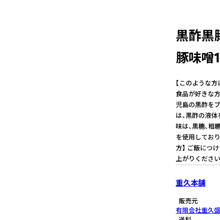
黒酢黒豚
豚味噌1
【このような方
食品が好きな方
児島の黒酢をブ
は、黒酢の液体
味は、黒糖、粗
を使用しており
方】 ご飯につ
上がりください
重久本舗
販売元
有限会社重久
送料