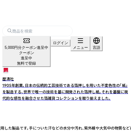
ログイン
5,000円分クーポン進呈中
メニュー
言語
クーポン
進呈中
無料で登録
歴清社
1905年創業。日本の伝統的工芸技術である箔押しを用いた不変色性の「紙」
を製造する、世界で唯一の技術を基に開発された箔押し紙。それを基盤に現
代的な感性を融合させた箔雑貨コレクションを取り揃えました。
を使用した製品です。手についた汗などの水分や汚れ、紫外線や大気中の物質など