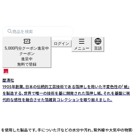
ログイン
5,000円分クーポン進呈中
メニュー
言語
クーポン
進呈中
無料で登録
歴清社
1905年創業。日本の伝統的工芸技術である箔押しを用いた不変色性の「紙」
を製造する、世界で唯一の技術を基に開発された箔押し紙。それを基盤に現
代的な感性を融合させた箔雑貨コレクションを取り揃えました。
銅箔）を使用した製品です。手についた汗などの水分や汚れ、紫外線や大気中の物