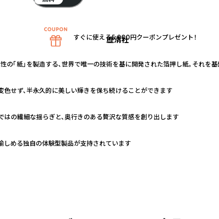
すぐに使える5,000円クーポンプレゼント！
歴清社
色性の「紙」を製造する、世界で唯一の技術を基に開発された箔押し紙。それを
に変色せず、半永久的に美しい輝きを保ち続けることができます
ではの繊細な揺らぎと、奥行きのある贅沢な質感を創り出します
愉しめる独自の体験型製品が支持されています