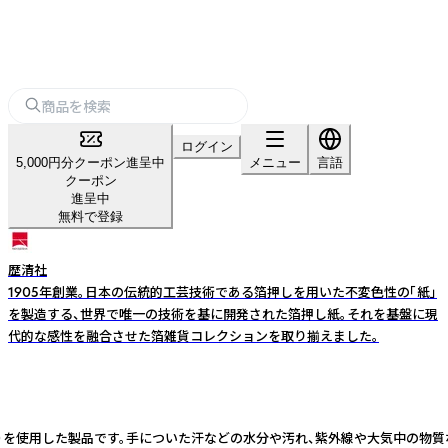
ログイン
5,000円分クーポン進呈中
メニュー
言語
クーポン
進呈中
無料で登録
歴清社
1905年創業。日本の伝統的工芸技術である箔押しを用いた不変色性の「紙」
を製造する、世界で唯一の技術を基に開発された箔押し紙。それを基盤に現
代的な感性を融合させた箔雑貨コレクションを取り揃えました。
銅箔）を使用した製品です。手についた汗などの水分や汚れ、紫外線や大気中の物