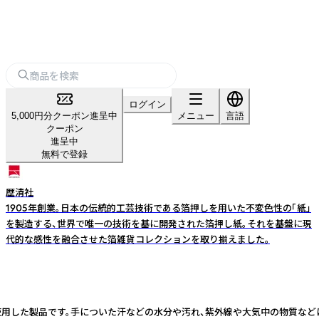
ログイン
5,000円分クーポン進呈中
メニュー
言語
クーポン
進呈中
無料で登録
歴清社
1905年創業。日本の伝統的工芸技術である箔押しを用いた不変色性の「紙」
を製造する、世界で唯一の技術を基に開発された箔押し紙。それを基盤に現
代的な感性を融合させた箔雑貨コレクションを取り揃えました。
を使用した製品です。手についた汗などの水分や汚れ、紫外線や大気中の物質など