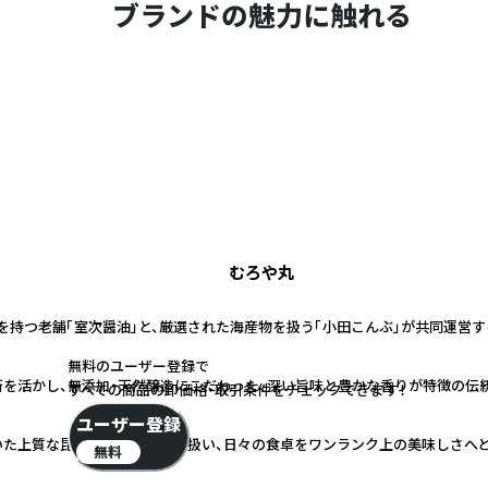
ブランドの魅力に触れる
むろや丸
史を持つ老舗「室次醤油」と、厳選された海産物を扱う「小田こんぶ」が共同運営
無料のユーザー登録で
技術を活かし、無添加・天然醸造にこだわった、深い旨味と豊かな香りが特徴の伝
すべての商品の卸価格・取引条件をチェックできます！
ユーザー登録
いた上質な昆布や海産物を取り扱い、日々の食卓をワンランク上の美味しさへ
無料