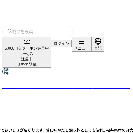
ログイン
5,000円分クーポン進呈中
メニュー
言語
クーポン
進呈中
無料で登録
むろや丸
無添加・天然醸造を貫く450年の歴史を持つ老舗「室次醤油」と、厳選された
海産物を扱う「小田こんぶ」が共同運営する、伝統の調味料と海産物のブラ
ンドです
さが広がります。 隠し味やだし調味料としても便利。 福井県産の丸大豆・小麦・