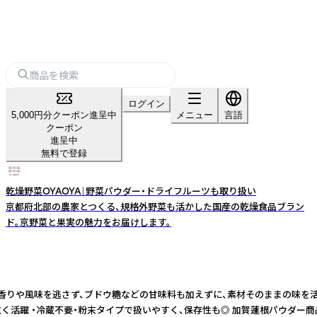
ログイン
5,000円分クーポン進呈中
メニュー
言語
クーポン
進呈中
無料で登録
乾燥野菜OYAOYA｜野菜パウダー・ドライフルーツも取り扱い
京都府北部の農家とつくる、規格外野菜も活かした国産の乾燥食品ブラン
ド。京野菜と果実の魅力をお届けします。
みが特長。低温乾燥で香りや風味を逃さず、ブドウ糖などの甘味料も加えずに、素材そ
 ・冷蔵不要・粉末タイプで扱いやすく、保存性も◎ 加賀蓮根パウダー商品概要 ----