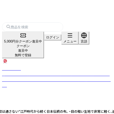
ログイン
5,000円分クーポン進呈中
メニュー
言語
クーポン
進呈中
無料で登録
BAN INOUE
麻・蚊帳などの天然素材を使った生活雑貨や衣服などを企画販売するライ
フスタイルブランド。made in 奈良で日本らしい丁寧な暮らしを提案しま
す。
蚊は通さない”江戸時代から続く日本伝統の布。 ・目の粗い生地で非常に軽く、速