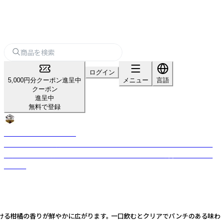
ログイン
5,000円分クーポン進呈中
メニュー
言語
クーポン
進呈中
無料で登録
Derailleur Brew Works
朝から酒を楽しむ街「ニシナリ」にこだわり、ライオットエールのレシピを
再現するために設立された、クラフトビール工場と企画運営チームの集合
体です。
ルな香りと、弾ける柑橘の香りが鮮やかに広がります。 一口飲むとクリアでパンチの