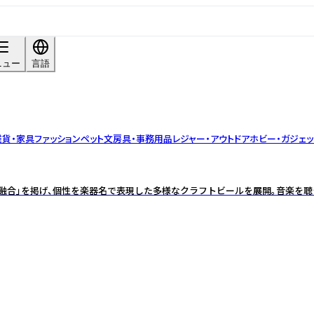
ニュー
言語
雑貨・家具
ファッション
ペット
文房具・事務用品
レジャー・アウトドア
ホビー・ガジェッ
融合」を掲げ、個性を楽器名で表現した多様なクラフトビールを展開。音楽を