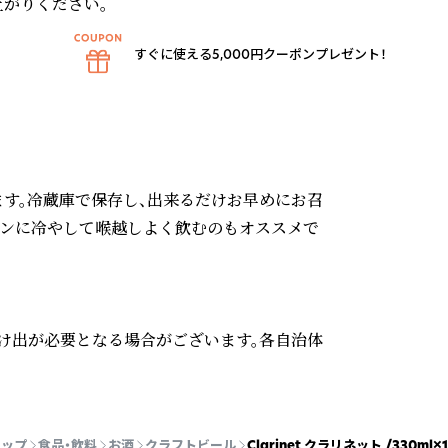
がりください。

すぐに使える5,000円クーポンプレゼント！
す。冷蔵庫で保存し、出来るだけお早めにお召
キンに冷やして喉越しよく飲むのもオススメで
け出が必要となる場合がございます。各自治体
トップ
食品・飲料
お酒
クラフトビール
Clarinet クラリネット /330ml×