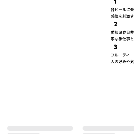
1
各ビールに楽
感性を刺激す
2
愛知県春日井
寧な手仕事と
3
フルーティー
人の好みや気