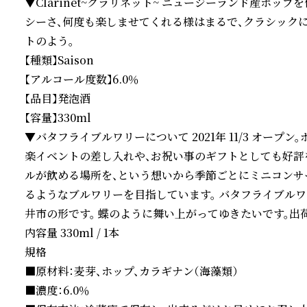
▼Clarinet~クラリネット~ ニュージーランド産ホッ
シーさ、何度も楽しませてくれる様はまるで、クラシック
トのよう。

【種類】Saison

【アルコール度数】6.0％

【品目】発泡酒

【容量】330ml

▼バタフライブルワリーについて 2021年 11/3 オー
楽イベントの差し入れや、お祝い事のギフトとしても好評
ルが飲める場所を、という想いから季節ごとにミニコンサ
るようなブルワリーを目指しています。 バタフライブル
井市の形です。 蝶のように舞い上がってゆきたいです。出荷 
内容量 330ml / 1本

規格

■原材料：麦芽、ホップ、カラギナン（海藻類）

■濃度：6.0％
