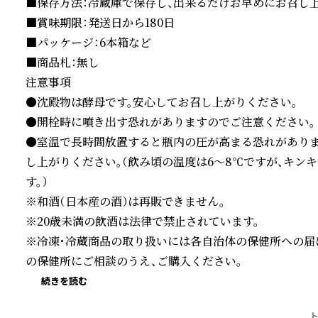
■保存方法：冷蔵庫で保存し、出来るだけお早めにお召し上
■賞味期限：発送日から180日

■パッケージ：6本箱など

■商品札：無し

注意事項

●沈殿物は酵母です。安心してお召し上がりください。

●開栓時に噴き出す恐れがありますのでご注意ください。

●室温で長時間放置すると瓶内の圧が高まる恐れがありま
し上がりください。（飲み頃の温度は6〜8℃ですが、キン
す。）

※和酒（日本産の酒）は再販できません。

※20歳未満の飲酒は法律で禁止されています。

※冷凍・冷蔵商品の取り扱いには各自治体の保健所への届
の保健所にご相談のうえ、ご購入ください。
続きを読む