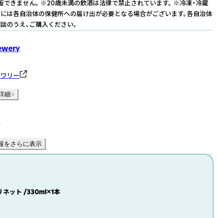
販できません。 ※20歳未満の飲酒は法律で禁止されています。 ※冷凍・冷蔵
には各自治体の保健所への届け出が必要となる場合がございます。各自治体
談のうえ、ご購入ください。
rewery
ルワリー
詳細
件
報をさらに表示
ラリネット /330ml×1本