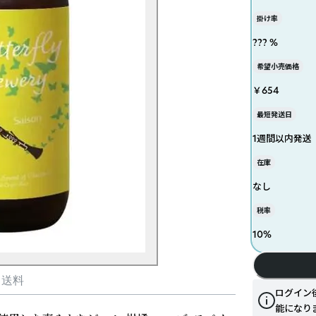
掛け率
??? %
希望小売価格
￥654
最短発送日
1週間以内発送
在庫
なし
税率
10
%
・送料
ログイン
能になり