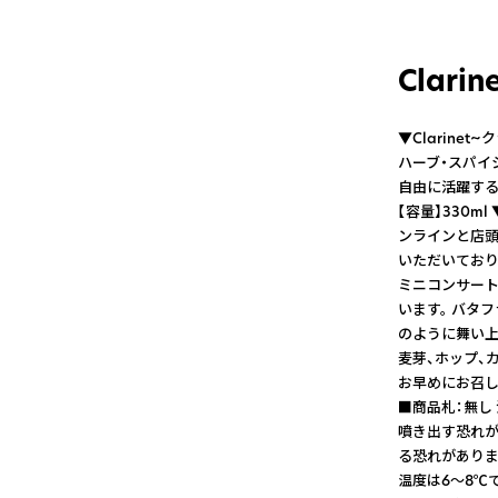
Clari
▼Clarin
ハーブ・スパイ
自由に活躍するク
【容量】330m
ンラインと店頭
いただいており
ミニコンサート
います。 バタ
のように舞い上が
麦芽、ホップ、カ
お早めにお召し
■商品札：無し
噴き出す恐れが
る恐れがありま
温度は6〜8℃