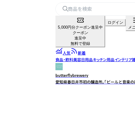
ログイン
5,000円分クーポン進呈中
メ
クーポン
進呈中
無料で登録
人気
新着
食品・飲料
美容
日用品
キッチン用品
インテリア
butterflybrewery
愛知県春日井市初の醸造所。「ビールと音楽の